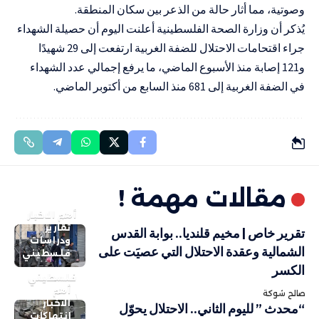
وصوتية، مما أثار حالة من الذعر بين سكان المنطقة.
يُذكر أن وزارة الصحة الفلسطينية أعلنت اليوم أن حصيلة الشهداء
جراء اقتحامات الاحتلال للضفة الغربية ارتفعت إلى 29 شهيدًا
و121 إصابة منذ الأسبوع الماضي، ما يرفع إجمالي عدد الشهداء
في الضفة الغربية إلى 681 منذ السابع من أكتوبر الماضي.
مقالات مهمة !
أهم الاخبار
تقارير
تقرير خاص | مخيم قلنديا.. بوابة القدس
ودراسات
الشمالية وعقدة الاحتلال التي عصيَت على
فلسطيني
الكسر
فلسطيني
أهم
صالح شوكة
الاخبار
“محدث ” لليوم الثاني.. الاحتلال يحوّل
انتهاكات