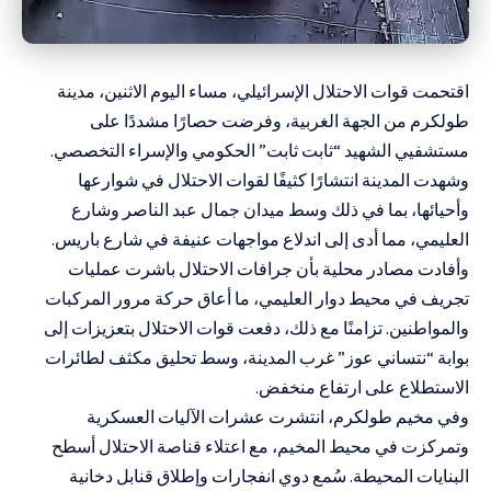
اقتحمت قوات الاحتلال الإسرائيلي، مساء اليوم الاثنين، مدينة
طولكرم من الجهة الغربية، وفرضت حصارًا مشددًا على
مستشفيي الشهيد “ثابت ثابت” الحكومي والإسراء التخصصي.
وشهدت المدينة انتشارًا كثيفًا لقوات الاحتلال في شوارعها
وأحيائها، بما في ذلك وسط ميدان جمال عبد الناصر وشارع
العليمي، مما أدى إلى اندلاع مواجهات عنيفة في شارع باريس.
وأفادت مصادر محلية بأن جرافات الاحتلال باشرت عمليات
تجريف في محيط دوار العليمي، ما أعاق حركة مرور المركبات
والمواطنين. تزامنًا مع ذلك، دفعت قوات الاحتلال بتعزيزات إلى
بوابة “نتساني عوز” غرب المدينة، وسط تحليق مكثف لطائرات
الاستطلاع على ارتفاع منخفض.
وفي مخيم طولكرم، انتشرت عشرات الآليات العسكرية
وتمركزت في محيط المخيم، مع اعتلاء قناصة الاحتلال أسطح
البنايات المحيطة. سُمع دوي انفجارات وإطلاق قنابل دخانية