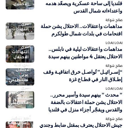
قلنديا إلى ساحة عسكرية ويصعّد هدمه
الاحتلال
واعتداءاته شمال القدس
صالح شوكة
أسرى
مداهمات واعتقالات.. الاحتلال يشن حملة
انتهاكات
اقتحامات في بلدات شمال طولكرم
الاحتلال
LOAI LOAI
أسرى
مداهمات واعتقالات ليلية في نابلس..
انتهاكات
الاحتلال يعتقل 4 مواطنين بينهم سيدة
الاحتلال
انتهاكات
صالح شوكة
الاحتلال
“إسـرائيـل” تُواصـل خرق اتفاقيـة وقف
عربي
إطـلاق النار في قطـاع غزة
فلسطيني
أسرى
LOAI LOAI
انتهاكات
” محدث ” بينهم سيدة وأسير محرر..
الاحتلال
الاحتلال يشن حملة اعتقالات بالضفة
فلسطيني
والقدس ويفجّر أجزاء منزل في قلنديا
أهم الاخبار
صالح شوكة
إسرائيليات
جيش الاحتلال يعترف بمقتل ضابط وجندي
في