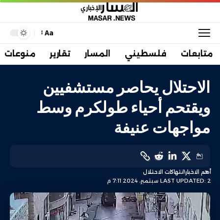
Aa
متابعات
فلسطيني
المسار
تقارير
منوعات
الاحتلال يحاصر مستشفيين
ويقتحم أحياء طولكرم وسط
مواجهات عنيفة
أهم الاخبار
انتهاكات الاحتلال
LAST UPDATED: 2 سبتمبر، 2024 7:11 م