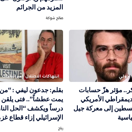
المزيد من الجرائم
صالح شوكة
دولي
انتهاكات الاحتلال
إسرائيليات
.. مؤثر هزّ حسابات
بقلم: جدعون ليفي : “م
ديمقراطي الأمريكي
يمت عطشاً”.. فتى يلقن 
سطين إلى معركة جيل
درساً ويكشف “الحل النا
اسية
الإسرائيلي إزاء قطاع غزة
رباح