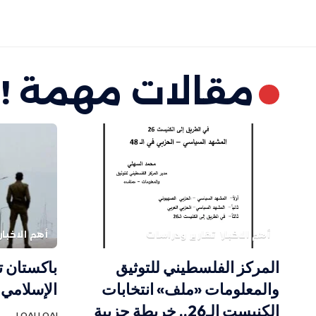
مقالات مهمة !
أهم الاخبار
تقارير ودراسات
أهم الاخبار
المركز الفلسطيني للتوثيق
باكستان ت
والمعلومات «ملف» انتخابات
الإسلامي 
الكنيست الـ26.. خريطة حزبية
LOAI LOAI