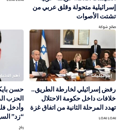
إسرائيلية متحولة وقلق عربي من
تشتت الأصوات
صالح شوكة
إسرائيليات
أهم الاخبار
رفض إسرائيلي لخارطة الطريق..
حسن بايكر
خلافات داخل حكومة الاحتلال
الحزب ال
تهدد المرحلة الثانية من اتفاق غزة
وأدخل فل
“زد” السي
LOAI LOAI
رباح