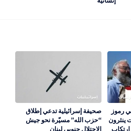
إنسانية
دراسات
إسرائيليات
ي رموز
صحيفة إسرائيلية تدعي إطلاق
 ينثرون
“حزب الله” مسيّرة نحو جيش
رتكاب
الاحتلال جنوبي لبنان