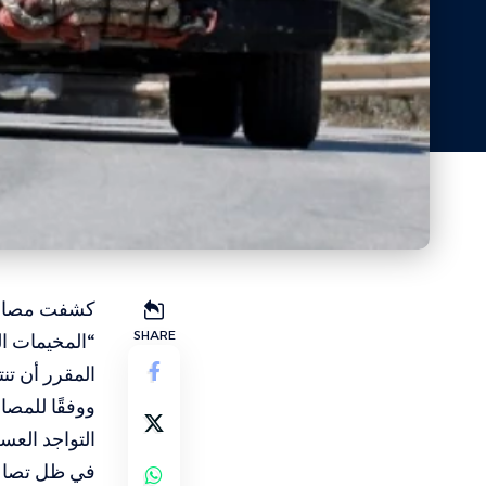
كشفت مصادر ع
SHARE
“المخيمات ال
المقرر أن تنت
ووفقًا للمص
التواجد العس
في ظل تصاعد