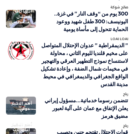
صالح شوكة
انتهاكات
300 يوم من “وقف النار” في غزة..
الاحتلال
اليونيسف: 300 طفل شهيد ووعود
فلسطيني
الحماية تتحول إلى مأساة يومية
LOAI LOAI
فلسطيني
” الديمقراطية ” عدوان الإحتلال المتواصل
أهم
على مخيم قلنديا لليوم الثاني ، محاولة
الاخبار
لاستنساخ نموذج التطهير العرقي والتهجير
في مخيمات شمال الضفة ، وإعادة تشكيل
الواقع الجغرافي والديمغرافي في محيط
مدينة القدس
رباح
تتضمن رسوما خدماتية…مسؤول إيراني
أهم الاخبار
يعلن الإتفاق مع عمان على آلية لعبور
دولي
مضيق هرمز
أهم الاخبار
رباح
انتهاكات
قوات الإحتلال تقتحم جنين وتصيب