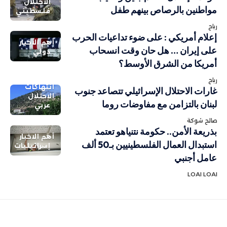
الاحتلال
مواطنين بالرصاص بينهم طفل
فلسطيني
رباح
إعلام أمريكي : على ضوء تداعيات الحرب
أهم الاخبار
على إيران … هل حان وقت انسحاب
دولي
أمريكا من الشرق الأوسط؟
رباح
انتهاكات
غارات الاحتلال الإسرائيلي تتصاعد جنوب
الاحتلال
لبنان بالتزامن مع مفاوضات روما
عربي
صالح شوكة
بذريعة الأمن.. حكومة نتنياهو تعتمد
أهم الاخبار
استبدال العمال الفلسطينيين بـ50 ألف
إسرائيليات
عامل أجنبي
LOAI LOAI