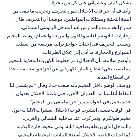
بشكل كثيف وعشوائي على كل من يتحرك.
وأضاف أن جرافات الاحتلال تقوم بتجريف وتخريب ما تبقى من
البنية التحتية وممتلكات المواطنين، موضحا أن التجريف طال
شارع الخدمات والمدارس عند المدخل الرئيسي الشمالي،
وحارات البلاونة والغانم وقاقون والمربعة والحمام ووسط المخيم.
وتسبب التجريف في إحداث حواجز ترابية مرتفعة من اسفلت
الشوارع والحجارة، ما أدى إلى إغلاق الطرقات.
وأوضح سلامة، بأن الاحتلال دمر خطوط الكهرباء المغذية للمخيم
مما تسبب في انقطاع التيار الكهربائي عن أجزاء واسعة منه، عدا
عن انقطاع المياه.
ووصف الوضع داخل المخيم بأنه صعب جدا، وقال: “لم يتسنى لنا
التقاط أنفاسنا من العدوان الأخير، حتى باغتنا الاحتلال بعدوان
جديد يحمل في فحواه تدمير آخر لما تبقى من المخيم”.
في الوقت نفسه، انتشرت قوات الاحتلال بعشرات الآليات حول
مخيم طولكرم، وتمركزت عند مدخليه الشمالي والغربي،
والمدخل الذي يربطه بضاحية ذنابة، وفي محيط حارة البلاونة.
كما اعتلت قناصة الاحتلال أسطح البنايات المحيطة بالمخيم،