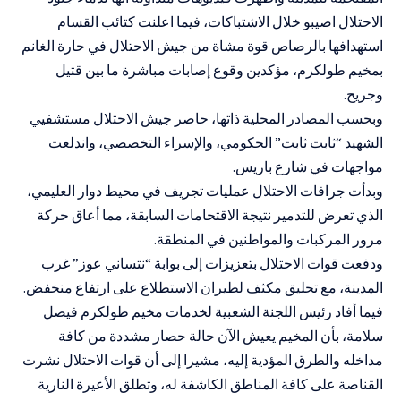
الاحتلال اصيبو خلال الاشتباكات، فيما اعلنت كتائب القسام
استهدافها بالرصاص قوة مشاة من جيش الاحتلال في حارة الغانم
بمخيم طولكرم، مؤكدين وقوع إصابات مباشرة ما بين قتيل
وجريح.
وبحسب المصادر المحلية ذاتها، حاصر جيش الاحتلال مستشفيي
الشهيد “ثابت ثابت” الحكومي، والإسراء التخصصي، واندلعت
مواجهات في شارع باريس.
وبدأت جرافات الاحتلال عمليات تجريف في محيط دوار العليمي،
الذي تعرض للتدمير نتيجة الاقتحامات السابقة، مما أعاق حركة
مرور المركبات والمواطنين في المنطقة.
ودفعت قوات الاحتلال بتعزيزات إلى بوابة “نتساني عوز” غرب
المدينة، مع تحليق مكثف لطيران الاستطلاع على ارتفاع منخفض.
فيما أفاد رئيس اللجنة الشعبية لخدمات مخيم طولكرم فيصل
سلامة، بأن المخيم يعيش الآن حالة حصار مشددة من كافة
مداخله والطرق المؤدية إليه، مشيرا إلى أن قوات الاحتلال نشرت
القناصة على كافة المناطق الكاشفة له، وتطلق الأعيرة النارية