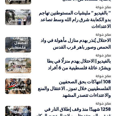
صالح شوكة
انتهاكات
” بالفيديو ” مليشيات المستوطنين تهاجم
الاحتلال
بدو الكعابنة شرق رام الله وسط تصاعد
فلسطيني
الاعتداءات
صالح شوكة
انتهاكات
الاحتلال يُنذر بهدم منازل مأهولة في واد
الاحتلال
الحمص وصور باهر قرب القدس
فلسطيني
TV
صالح شوكة
انتهاكات
بالفيديو | الاحتلال يهدم منزلًا في يطا
الاحتلال
ويشرّد عائلة فلسطينية من 6 أفراد
فلسطيني
انتهاكات
الاحتلال
صالح شوكة
تقارير
108 انتهاكات بحق الصحفيين
ودراسات
الفلسطينيين خلال تموز.. الاعتقال والمنع
فلسطيني
والاعتداءات تتصدر المشهد
صالح شوكة
انتهاكات
1258 شهيدًا منذ وقف إطلاق النار في
الاحتلال
غزة.. والصحة: جثامين لا تزال تحت الركام