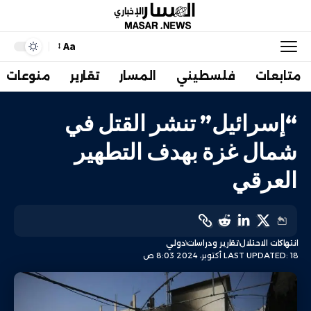
Aa
متابعات
فلسطيني
المسار
تقارير
منوعات
“إسرائيل” تنشر القتل في
شمال غزة بهدف التطهير
العرقي
انتهاكات الاحتلال
تقارير ودراسات
دولي
LAST UPDATED: 18 أكتوبر، 2024 8:03 ص