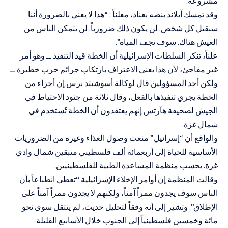
مشروعة.
وقد تمسك آيلاند بنصه بعناد، معلناً : “هذا لا يعني بالضرورة أننا
سنقتل كل شخص. لن يكون ذلك ضرورياً. لن يتمكن الناس من
العيش هناك. سوف تجف المياه”.
علناً، تنكر السلطات الإسرائيلية أن الخطة قيد التنفيذ ــ وهو أمر
غير مفاجئ، لأن هذا يعني الاعتراف بارتكاب جرائم حرب خطيرة ــ
ولكن أحد المسؤولين قال لوكالة أسوشيتد برس إن أجزاء من
الخطة يجري تنفيذها بالفعل، وقال ثلاثة من جنود الاحتياط في
الجيش لصحيفة هآرتس إنهم يعتقدون أن الخطة تُستخدم في
شمال غزة.
والواقع أن “إسرائيل” منعت وصول الغذاء وغيره من الضروريات
الأساسية للحياة إلى أربعمائة ألف فلسطيني متبقين شمال وادي
غزة. بحسب منظمة المساعدة الطبية للفلسطينيين.
وقالت المنظمة إن أوامر الإخلاء الإسرائيلية “تعطي انطباعاً بأن
الناس سوف يجدون ممراً آمناً، ولكنهم لا يجدون ممراً آمناً على
الإطلاق”. وتشير إلى أنه وفقاً لتحليل حديث، لم ينتقل سوى نحو
مائة وخمسين فلسطينياً إلى الجنوب خلال الأسابيع القليلة