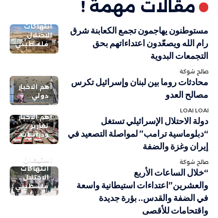
مقالات مهمة !
انتهاكات
مستوطنون يهاجمون تجمع الكعابنة شرق
الاحتلال
رام الله ويصعّدون اعتداءاتهم بحق
فلسطيني
التجمعات البدوية
صالح شوكة
محادثات روما بين لبنان وإسرائيل تكرس
أهم الاخبار
مصالح العدو
دولي
LOAI LOAI
أهم الاخبار
دولة الاحتلال الإسرائيلي تستغل
تقارير
“دبلوماسية ترامب” لمواصلة التصعيد في
ودراسات
إيران وغزة والضفة
استيطان
صالح شوكة
انتهاكات
“خلال الساعات الأربع
الاحتلال
والعشرين”اعتداءات استيطانية واسعة
فلسطيني
في الضفة والقدس.. بؤرة جديدة
واقتحامات للأقصى