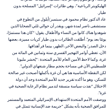
الهليكوبتر الرباعية”، وهي طائرات “إسرائيل” المسلحة بدون
طيار.
عاد الدكتور نظام محمود في سبتمبر/أيلول من التطوع في
مستشفى ناصر لمدة شهر، ويقدر أن حوالي ثلثي الضحايا الذين
شوهدوا هناك كانوا من النساء والأطفال. يقول: “كان هذا مستمرًا،
يومًا بعد يوم”. أطلقت الطائرات بدون طيار كريات مميزة، بعضها
دخل الصدر؛ والبعض الآخر، الظهر، بينما فر أهدافها.
الآن، تغطي أوامر التهجير القسري ستة وثمانين في المائة من
غزة، وكما لاحظ الأمين العام للأمم المتحدة : “يُحشر مليونا
فلسطيني الآن في مساحة بحجم مطار شنغهاي الدولي”.
لكن النقطة الأساسية هنا هي أن غزة بأكملها أصبحت غير صالحة
للسكن، وهو ما أكده تقرير جديد للأمم المتحدة وجد أن دولة
الاحتلال “نفذت سياسة منسقة لتدمير نظام الرعاية الصحية في
غزة”.
ووصفت الأمم المتحدة الاستهداف الإسرائيلي المتعمد والمستمر
للمرافق الصحية بأنه يشكل “جريمة ضد الإنسانية تتمثل في