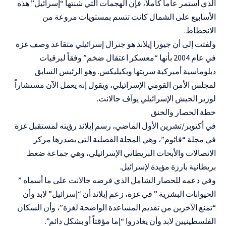
الذي استمر عاماً كاملاً، فإن الهجمات التي شنتها “إسرائيل” هذه
الأسابيع على الشمال كانت تتسم بمستويات مروعة من
الانحطاط.
ولفتت إلى أن جيورا إيلاند هو جنرال إسرائيلي متقاعد وصف غزة
في عام 2004 بأنها “معسكر اعتقال ضخم” وفقاً لبرقيات
دبلوماسية أميركية سربتها ويكيليكس. وهو الرئيس السابق
لمجلس الأمن القومي الإسرائيلي، ويقول إنه يعمل الآن مستشاراً
لوزير الجيش الإسرائيلي يوآف جالانت.
خطة الحصار والخنق
في أكتوبر/تشرين الأول الماضي، رسم إيلاند رؤيته لمستقبل غزة
في مجلة “فاثوم”، وهي المجلة الفصلية التي يصدرها مركز
الاتصالات والأبحاث البريطاني الإسرائيلي، وهي جماعة ضغط
بريطانية بارزة مؤيدة لإسرائيل.
وفي دعمه للحصار الشامل الذي فرضه جالانت على ما أسماه ”
الحيوانات البشرية ” في غزة، زعم إيلاند أن “إسرائيل” لابد وأن
“تمنع الآخرين من تقديم المساعدة الواضحة لغزة”، وأن السكان
الفلسطينيين لابد وأن يغادروا “إما مؤقتاً أو بشكل دائم”.