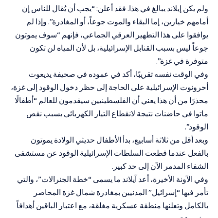
ولم يكن إيلاند يبالغ في هذا. فقد أعلن: “يجب أن يُقال للناس إن
أمامهم خيارين، إما البقاء والموت جوعاً، أو المغادرة”. وإذا لم
يوافقوا على هذا التطهير العرقي الجماعي، فإنهم “سوف يموتون
جوعاً ليس بسبب القنابل الإسرائيلية، بل لأن المياه لن تكون
متوفرة في غزة”.
وفي الوقت نفسه تقريبًا، أكد في عموده في صحيفة يديعوت
أحرونوت الإسرائيلية على الحاجة إلى حظر دخول الوقود إلى غزة،
محذرًا من أن هذا يعني أن الفلسطينيين سيقدمون للعالم “أطفالًا
ماتوا في حاضنات نتيجة لانقطاع التيار الكهربائي بسبب نقص
الوقود”.
وبعد أقل من ثلاثة أسابيع، بدأ الأطفال حديثي الولادة يموتون
بالفعل عندما قطعت السلطات الإسرائيلية الوقود عن مستشفى
الشفاء المدمر الآن إلى حد كبير.
وفي الآونة الأخيرة، أعد آيلاند ما يسمى “خطة الجنرالات”، والتي
تأمر فيها “إسرائيل” المدنيين بمغادرة شمال غزة المحاصر
بالكامل وتعلنها منطقة عسكرية مغلقة، مع اعتبار الباقين أهدافاً