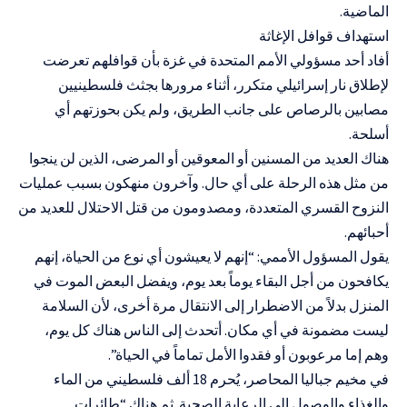
الماضية.
استهداف قوافل الإغاثة
أفاد أحد مسؤولي الأمم المتحدة في غزة بأن قوافلهم تعرضت
لإطلاق نار إسرائيلي متكرر، أثناء مرورها بجثث فلسطينيين
مصابين بالرصاص على جانب الطريق، ولم يكن بحوزتهم أي
أسلحة.
هناك العديد من المسنين أو المعوقين أو المرضى، الذين لن ينجوا
من مثل هذه الرحلة على أي حال. وآخرون منهكون بسبب عمليات
النزوح القسري المتعددة، ومصدومون من قتل الاحتلال للعديد من
أحبائهم.
يقول المسؤول الأممي: “إنهم لا يعيشون أي نوع من الحياة، إنهم
يكافحون من أجل البقاء يوماً بعد يوم، ويفضل البعض الموت في
المنزل بدلاً من الاضطرار إلى الانتقال مرة أخرى، لأن السلامة
ليست مضمونة في أي مكان. أتحدث إلى الناس هناك كل يوم،
وهم إما مرعوبون أو فقدوا الأمل تماماً في الحياة”.
في مخيم جباليا المحاصر، يُحرم 18 ألف فلسطيني من الماء
والغذاء والوصول إلى الرعاية الصحية. ثم هناك “طائرات