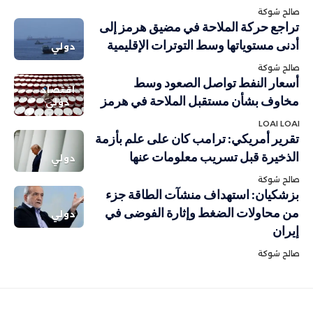
صالح شوكة
تراجع حركة الملاحة في مضيق هرمز إلى
أدنى مستوياتها وسط التوترات الإقليمية
دولي
صالح شوكة
أسعار النفط تواصل الصعود وسط
اقتصاد
مخاوف بشأن مستقبل الملاحة في هرمز
دولي
LOAI LOAI
تقرير أمريكي: ترامب كان على علم بأزمة
الذخيرة قبل تسريب معلومات عنها
دولي
صالح شوكة
بزشكيان: استهداف منشآت الطاقة جزء
من محاولات الضغط وإثارة الفوضى في
دولي
إيران
صالح شوكة