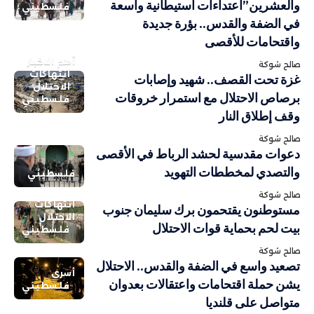
والعشرين”اعتداءات استيطانية واسعة
فلسطيني
في الضفة والقدس.. بؤرة جديدة
واقتحامات للأقصى
أهم الاخبار
صالح شوكة
انتهاكات
غزة تحت القصف.. شهيد وإصابات
الاحتلال
برصاص الاحتلال مع استمرار خروقات
فلسطيني
وقف إطلاق النار
صالح شوكة
دعوات مقدسية لحشد الرباط في الأقصى
والتصدي لمخططات التهويد
فلسطيني
صالح شوكة
انتهاكات
مستوطنون يقتحمون برك سليمان جنوب
الاحتلال
بيت لحم بحماية قوات الاحتلال
فلسطيني
صالح شوكة
تصعيد واسع في الضفة والقدس.. الاحتلال
أسرى
يشن حملة اقتحامات واعتقالات بعدوان
فلسطيني
متواصل على قلنديا