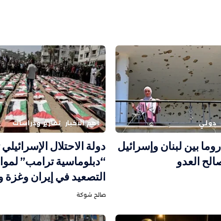
دولي
أهم الاخبار
تقارير ودراسات
وما بين لبنان وإسرائيل
دولة الاحتلال الإسرائيلي
لح العدو
“دبلوماسية ترامب” لموا
التصعيد في إيران وغزة 
صالح شوكة