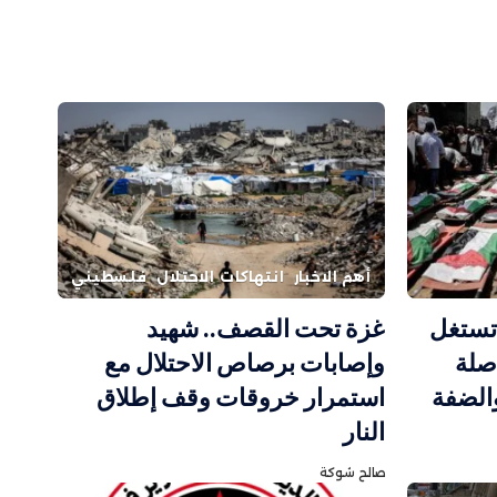
أهم الاخبار
انتهاكات الاحتلال
فلسطيني
 تستغل
غزة تحت القصف.. شهيد
صلة
وإصابات برصاص الاحتلال مع
والضفة
استمرار خروقات وقف إطلاق
النار
صالح شوكة