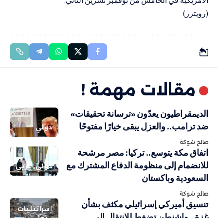
(رويترز)
مقالات مهمة !
الديمقراطيون يعدّون «ترسانة تحقيقات»
ضد ترامب.. والعزل يبقى خيارًا مفتوحًا
دولي
صالح شوكة
اتفاق مكة يتوسع.. تركيا: مصر مرشحة
للانضمام إلى منظومة الدفاع المشترك مع
دولي
عربي
السعودية وباكستان
صالح شوكة
تنسيق أميركي إسرائيلي مكثف بشأن
إسرائيليات
غزة.. واشنطن تضغط للانتقال إلى
دولي