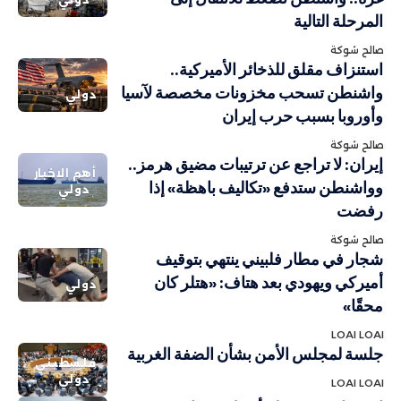
المرحلة التالية
صالح شوكة
استنزاف مقلق للذخائر الأميركية..
واشنطن تسحب مخزونات مخصصة لآسيا
دولي
وأوروبا بسبب حرب إيران
صالح شوكة
إيران: لا تراجع عن ترتيبات مضيق هرمز..
أهم الاخبار
وواشنطن ستدفع «تكاليف باهظة» إذا
دولي
رفضت
صالح شوكة
شجار في مطار فلبيني ينتهي بتوقيف
أميركي ويهودي بعد هتاف: «هتلر كان
دولي
محقًا»
LOAI LOAI
جلسة لمجلس الأمن بشأن الضفة الغربية
فلسطيني
دولي
LOAI LOAI