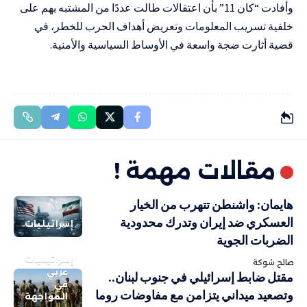
وأفادت “كان 11” بأن اعتقالات طالت عددًا من المشتبه بهم على
خلفية تسريب المعلومات وتعريض أهداف الحرب للخطر، في
قضية أثارت ضجة واسعة في الأوساط السياسية والأمنية.
مقالات مهمة !
هايمان: واشنطن تتهرب من الخيار
العسكري ضد إيران وتدرك محدودية
إسرائيليات
الضربات الجوية
إسرائيليات
صالح شوكة
عربي
مقتل ضابط إسرائيلي في جنوب لبنان..
في
وتصعيد ميداني يتزامن مع مفاوضات روما
المواجهة