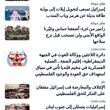
صالح شوكة
إسرائيل تسعى لتحويل إيلات إلى بوابة
طاقة بديلة عن هرمز وباب المندب
إسرائيليات
صالح شوكة
زامير من غزة: أضعفنا حماس وغيّرنا
الواقع الأمني ولن ننسحب قبل نزع
إسرائيليات
سلاحها
أهم الاخبار
LOAI LOAI
فلسطيني
دائرة اللاجئين ووكالة الغوث في الجبهة
لاجئون
الديمقراطية- إقليم الضفة…العملية
وجاليات
العسكرية في مخيم قلنديا تأتي في سياق
استهداف حق العودة والوجود الفلسطيني
رباح
إسرائيليات
الإئتلاف والمعارضة فب إسرائيل متفقان
أهم
على التنكر للحق الفلسطيني
الاخبار
LOAI LOAI
استيطان
إسرائيليات يتسللن إلى جنوب لبنان
إسرائيليات