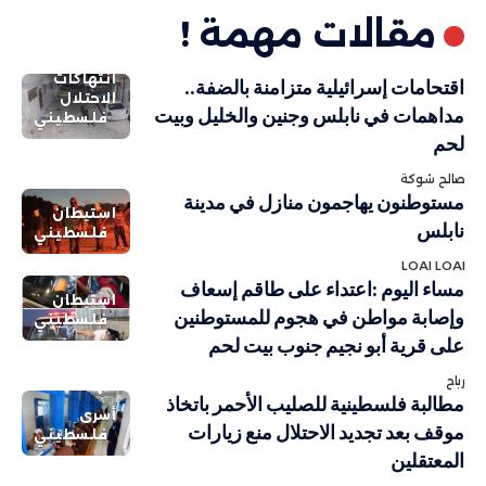
مقالات مهمة !
انتهاكات
اقتحامات إسرائيلية متزامنة بالضفة..
الاحتلال
مداهمات في نابلس وجنين والخليل وبيت
فلسطيني
لحم
صالح شوكة
مستوطنون يهاجمون منازل في مدينة
استيطان
نابلس
فلسطيني
LOAI LOAI
مساء اليوم :اعتداء على طاقم إسعاف
استيطان
وإصابة مواطن في هجوم للمستوطنين
فلسطيني
على قرية أبو نجيم جنوب بيت لحم
رباح
مطالبة فلسطينية للصليب الأحمر باتخاذ
أسرى
موقف بعد تجديد الاحتلال منع زيارات
فلسطيني
المعتقلين