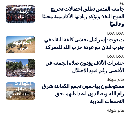
رباح
فلسطيني
جامعة القدس تطلق احتفالات تخريج
تربية
الفوج الـ45 وتؤكد ريادتها الأكاديمية محليًا
وتعليم
وعالميًا
LOAI LOAI
في
يديعوت: إسرائيل تخشى كلفة البقاء في
المواجهة
جنوب لبنان مع عودة حزب الله للمعركة
عربي
LOAI LOAI
عشرات الآلاف يؤدون صلاة الجمعة في
الأقصى رغم قيود الاحتلال
فلسطيني
صالح شوكة
انتهاكات
مستوطنون يهاجمون تجمع الكعابنة شرق
الاحتلال
رام الله ويصعّدون اعتداءاتهم بحق
فلسطيني
التجمعات البدوية
صالح شوكة