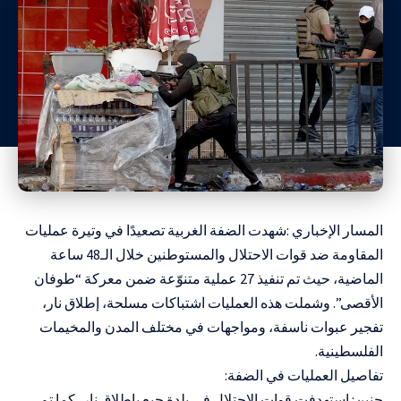
المسار الإخباري :شهدت الضفة الغربية تصعيدًا في وتيرة عمليات
المقاومة ضد قوات الاحتلال والمستوطنين خلال الـ48 ساعة
الماضية، حيث تم تنفيذ 27 عملية متنوّعة ضمن معركة “طوفان
الأقصى”. وشملت هذه العمليات اشتباكات مسلحة، إطلاق نار،
تفجير عبوات ناسفة، ومواجهات في مختلف المدن والمخيمات
الفلسطينية.
تفاصيل العمليات في الضفة:
جنين: استهدفت قوات الاحتلال في بلدة جبع بإطلاق نار، كما تم