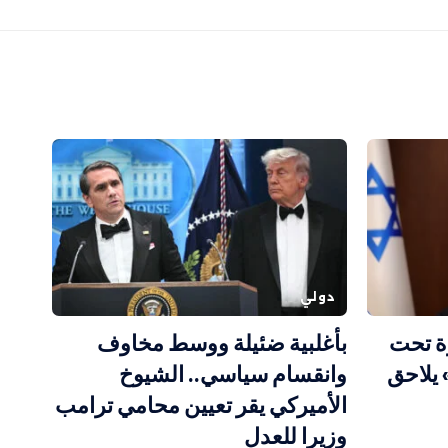
دولي
رة تحت
بأغلبية ضئيلة ووسط مخاوف
يلاحق
وانقسام سياسي.. الشيوخ
الأميركي يقر تعيين محامي ترامب
وزيرا للعدل