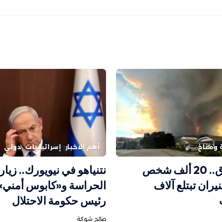
 ومناخ
أهم الاخبار
إسرائيليات
دولي
كندا تحترق.. 20 ألف شخص
نتنياهو في نيويورك.. زيا
لنيران تبتلع آلاف
الحراسة و«كابوس أمني» 
رئيس حكومة الاحتلال
صالح شوكة