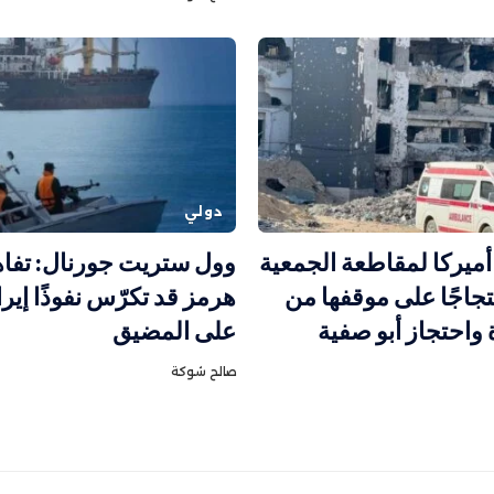
دولي
ميركا لمقاطعة الجمعية
وول ستريت جورنال: تفا
تجاجًا على موقفها من
هرمز قد تكرّس نفوذًا إيرانيً
احتجاز أبو صفية
على المضيق
صالح شوكة