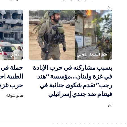
رباح
أهم الاخبار
دولي
دولي
بسبب مشاركته في حرب الإبادة
حملة في أ
في غزة ولبنان…مؤسسة “هند
الطبية اح
رجب” تقدم شكوى جنائية في
حرب غزة و
فيتنام ضد جندي إسرائيلي
صالح شوكة
رباح