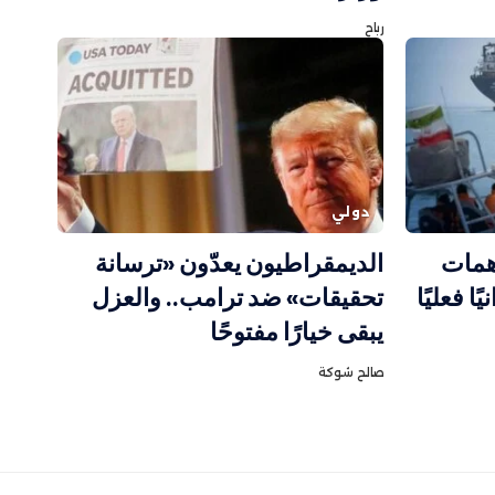
رباح
دولي
همات
الديمقراطيون يعدّون «ترسانة
ا فعليًا
تحقيقات» ضد ترامب.. والعزل
يبقى خيارًا مفتوحًا
صالح شوكة