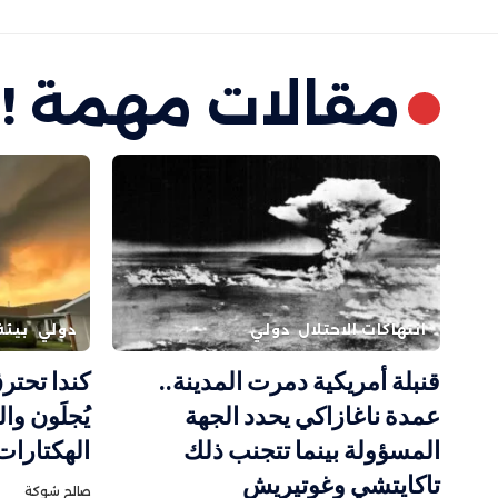
مقالات مهمة !
انتهاكات الاحتلال
دولي
دولي
بيئة
قنبلة أمريكية دمرت المدينة..
عمدة ناغازاكي يحدد الجهة
يُجلَون وا
المسؤولة بينما تتجنب ذلك
الهكتارات
تاكايتشي وغوتيريش
صالح شوكة