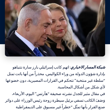
شبكة المسار الاخباري
: اتهم كاتب إسرائيلي بارز سارة نتنياهو
بإدارة شؤون الدولة من وراء الكواليس، محذراً من أنها باتت تمثل
“سلطة غير منتخبة” تتحكم في القرارات المصيرية، دون خضوعها
لأي شكل من أشكال المحاسبة.
في مقال مثير للجدل نشرته صحيفة “هآرتس” اليوم، الأربعاء،
وَصَفَ الكاتب تسفي برئيل سيطرة زوجة رئيس الوزراء على دوائر
صنع القرار بأنها تمثّل “خطراً غير مسبوق على الديمقراطية