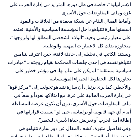
الإسرائيلية”، خاصة في ظل دورها المتزايد في إدارة الحرب على
غزة وملف المفاوضات حول الأسرى.
وأماط المقال اللثام عن شبكة معقدة من العلاقات والنفوذ
أسستها سارة نتنياهو داخل المؤسسة السياسية والأمنية، تعتمد
على معيار رئيسي وحيد: “الولاء الشخصي المطلق لها ولزوجها”،
متجاوزة بذلك كل الاعتبارات المهنية والوطنية.
ويستند الكاتب في تحليله إلى حادثة لافتة، حين اعترف بنيامين
نتنياهو نفسه في إحدى جلسات المحكمة بقيام زوجته بـ “مبادرات
سياسية مستقلة” لم يكن على علم بها، في مؤشر خطير على
تجاوزها لكل الخطوط الحمراء المؤسساتية.
والأخطر، كما يرى برئيل، أن سارة نتنياهو تحولت إلى “مركز قوة”
في إدارة الحرب الحالية على غزة، مع امتلاكها نفوذاً واسعاً في
ملف المفاوضات حول الأسرى، دون أن تكون عرضة للمساءلة
أمام أي جهة قانونية أو برلمانية، حتى لو “تسببت قراراتها في
إطالة أمد الحرب أو تعريض حياة الأسرى للخطر”.
وفي تفاصيل مثيرة، كشف المقال عن دور سارة نتنياهو في
“هندسة الرأي العام” من خلال تحريك المظاهرات وإدارة حملات