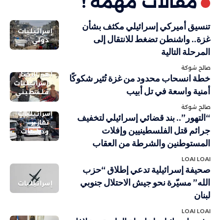
مقالات مهمة !
تنسيق أميركي إسرائيلي مكثف بشأن
إسرائيليات
غزة.. واشنطن تضغط للانتقال إلى
دولي
المرحلة التالية
صالح شوكة
أهم الاخبار
خطة انسحاب محدود من غزة تُثير شكوكًا
إسرائيليات
أمنية واسعة في تل أبيب
فلسطيني
صالح شوكة
إسرائيليات
“التهور”.. بند قضائي إسرائيلي لتخفيف
تقارير
جرائم قتل الفلسطينيين وإفلات
ودراسات
المستوطنين والشرطة من العقاب
LOAI LOAI
صحيفة إسرائيلية تدعي إطلاق “حزب
الله” مسيّرة نحو جيش الاحتلال جنوبي
إسرائيليات
لبنان
LOAI LOAI