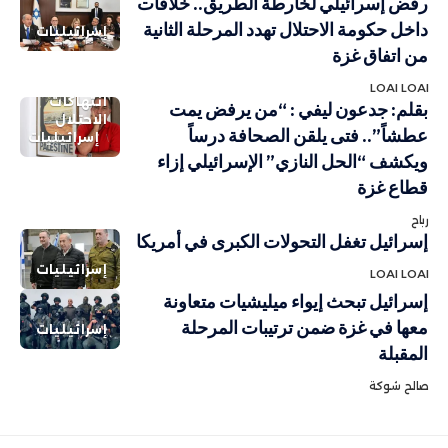
رفض إسرائيلي لخارطة الطريق.. خلافات
داخل حكومة الاحتلال تهدد المرحلة الثانية
إسرائيليات
من اتفاق غزة
LOAI LOAI
انتهاكات
بقلم: جدعون ليفي : “من يرفض يمت
الاحتلال
عطشاً”.. فتى يلقن الصحافة درساً
إسرائيليات
ويكشف “الحل النازي” الإسرائيلي إزاء
قطاع غزة
رباح
إسرائيل تغفل التحولات الكبرى في أمريكا
إسرائيليات
LOAI LOAI
إسرائيل تبحث إيواء ميليشيات متعاونة
معها في غزة ضمن ترتيبات المرحلة
إسرائيليات
المقبلة
صالح شوكة