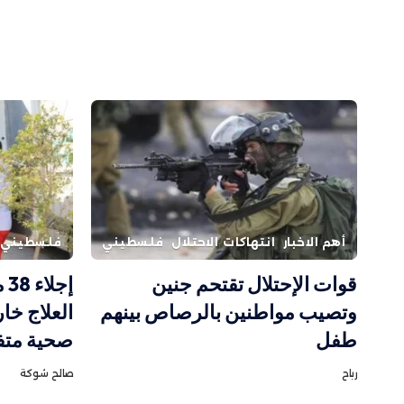
أهم الاخبار
انتهاكات الاحتلال
فلسطيني
فلسطيني
قوات الإحتلال تقتحم جنين
إج
وتصيب مواطنين بالرصاص بينهم
العلاج خا
طفل
صحية متف
رباح
صالح شوكة