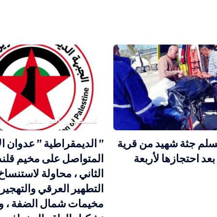
فلسطيني
أهم الاخبار
يسلم جثة شهيد من قرية
” الديمقراطية ” عدوان ال
بعد احتجازها لأربعة
المتواصل على مخيم قلندي
الثاني ، محاولة لاستنساخ
التطهير العرقي والتهجير
مخيمات شمال الضفة ، و