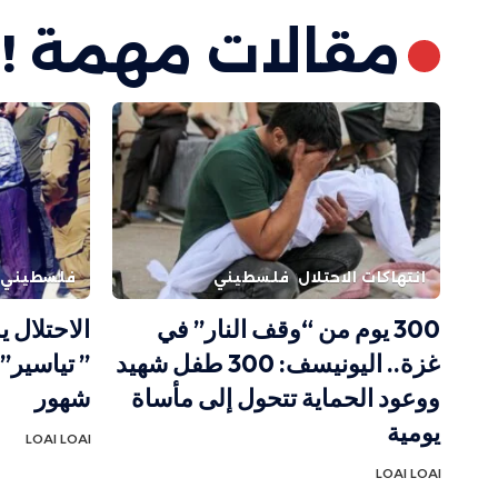
مقالات مهمة !
انتهاكات الاحتلال
فلسطيني
فلسطيني
300 يوم من “وقف النار” في
الاحتلال 
غزة.. اليونيسف: 300 طفل شهيد
” تياسير” 
ووعود الحماية تتحول إلى مأساة
شهور
يومية
LOAI LOAI
LOAI LOAI