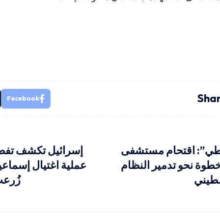
Shar
Facebook
طي”: اقتحام مستشفى
إسرائيل تكشف تفصيل
طوة نحو تدمير النظام
عملية اغتيال إسماعيل
طيني
زُرع