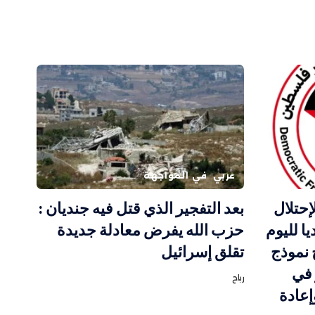
عربي
في المواجهة
إحتلال
بعد التفجير الذي قتل فيه جنديان :
ا لليوم
حزب الله يفرض معادلة جديدة
 نموذج
تقلق إسرائيل
 في
رباح
إعادة