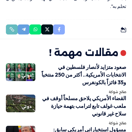
تحلم به”.
مقالات مهمة !
صعود متزايد لأنصار فلسطين في
الانتخابات الأمريكية.. أكثر من 250 منتخباً
دولي
و35 فائزاً بالكونغرس
صالح شوكة
القضاء الأمريكي يلاحق مسلحاً أوقف في
ملعب غولف تابع لترامب بتهمة حيازة
دولي
سلاح غير قانوني
صالح شوكة
مسؤول استخباراتي أمريكي سابق: