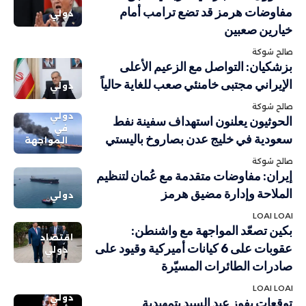
مفاوضات هرمز قد تضع ترامب أمام
دولي
خيارين صعبين
صالح شوكة
بزشكيان: التواصل مع الزعيم الأعلى
الإيراني مجتبى خامنئي صعب للغاية حالياً
دولي
صالح شوكة
دولي
الحوثيون يعلنون استهداف سفينة نفط
في
سعودية في خليج عدن بصاروخ باليستي
المواجهة
صالح شوكة
إيران: مفاوضات متقدمة مع عُمان لتنظيم
الملاحة وإدارة مضيق هرمز
دولي
LOAI LOAI
بكين تصعّد المواجهة مع واشنطن:
اقتصاد
عقوبات على 6 كيانات أميركية وقيود على
دولي
صادرات الطائرات المسيّرة
LOAI LOAI
دولي
توقعات بفوز عبد السيد بتمهيدية