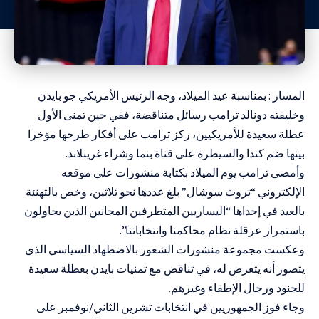
المسار : بمناسبة عيد الميلاد، وجه الرئيس الأمريكي جو بايدن
وخليفته دونالد ترامب رسائل متناقضة، ففي حين تمنى الأول
عطلة سعيدة للأمريكيين، ركز ترامب على أفكار طرحها مؤخرا
بينها ضم كندا والسيطرة على قناة بنما وشراء غرينلاند.
وأمضى ترامب يوم الميلاد بكتابة منشورات على موقعه
الإلكتروني “تروث سوشال” بلغ عددها نحو ثلاثين، وخص بالتهنئة
بالعيد في إحداها “اليساريين المتطرفين المجانين الذين يحاولون
باستمرار عرقلة نظام محاكمنا وانتخاباتنا”.
وعكست مجموعة منشورات الشعور بالاضطهاد السياسي الذي
يتصور أنه يتعرض له، في تناقض مع تمنيات بايدن بعطلة سعيدة
للجنود ورجال الإطفاء وغيرهم.
وجاء فوز الجمهوريين في انتخابات تشرين الثاني/نوفمبر على