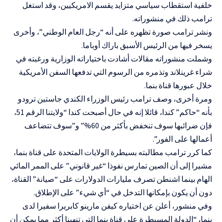
خلفية استقطاب سياسي متزايد يقسم الامريكيين، وقد استغل
ترامب ذلك في منشوراته.
ونشر ترامب صورة تظهره على أنه “رجل العام الوطني”، وأخرى
يسخر فيها من الرئيس الأسبق باراك أوباما.
وشملت منشوراته مقالات أشادت باختياراته الوزارية ورغبته في
شراء غرينلاند وتذمره من الرسوم التي تدفعها السفن الأمريكية
خلال عبورها قناة بنما.
ومرة أخرى، وصف ترامب رئيس الوزراء الكندي جاستين ترودو
بأنه “حاكم” كندا، قائلا إنه في حال أصبحت كندا “ولايتنا الرقم 51،
فإن ضرائبها سوف تنخفض بأكثر من 60%” و”سوف تتضاعف
أعمالها على الفور”.
كما كرر ترامب مطالبته بسيطرة الولايات المتحدة على قناة بنما،
مشيرا إلى أن الصين تمارس نفوذا “غير قانوني” على الممر المائي
الهام بينما اشنطن تصرف مليارات الدولارات على “صيانة” القناة،
دون أن يكون بإمكانها التدخل في “أي شيء” على الإطلاق.
وفي منشور، أعلن عن اختياره كيفن مارينو كابريرا سفيرا لدى
بنما، “الدولة المسيطرة على قناة بنما التي تنهبنا أكثر مما يمكن أن