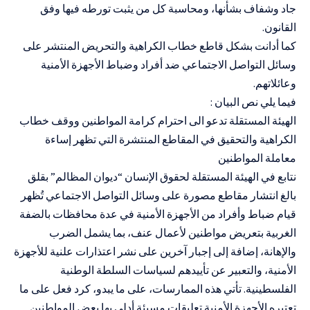
جاد وشفاف بشأنها، ومحاسبة كل من يثبت تورطه فيها وفق
القانون.
كما أدانت بشكل قاطع خطاب الكراهية والتحريض المنتشر على
وسائل التواصل الاجتماعي ضد أفراد وضباط الأجهزة الأمنية
وعائلاتهم.
فيما يلي نص البيان :
الهيئة المستقلة تدعو الى احترام كرامة المواطنين ووقف خطاب
الكراهية والتحقيق في المقاطع المنتشرة التي تظهر إساءة
معاملة المواطنين
نتابع في الهيئة المستقلة لحقوق الإنسان “ديوان المظالم” بقلق
بالغ انتشار مقاطع مصورة على وسائل التواصل الاجتماعي تُظهر
قيام ضباط وأفراد من الأجهزة الأمنية في عدة محافظات بالضفة
الغربية بتعريض مواطنين لأعمال عنف، بما يشمل الضرب
والإهانة، إضافة إلى إجبار آخرين على نشر اعتذارات علنية للأجهزة
الأمنية، والتعبير عن تأييدهم لسياسات السلطة الوطنية
الفلسطينية. تأتي هذه الممارسات، على ما يبدو، كرد فعل على ما
تعتبره الأجهزة الأمنية تعليقات مسيئة أدلى بها بعض المواطنين