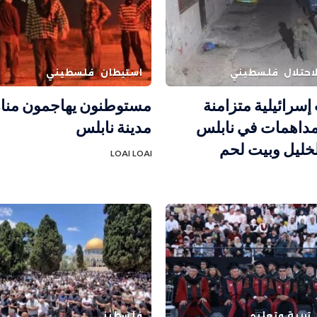
احتلال
فلسطيني
استيطان
فلسطيني
إسرائيلية متزامنة
مستوطنون يهاجمون منا
مداهمات في نابلس
مدينة نابلس
خليل وبيت لحم
LOAI LOAI
تربية وتعليم
فلسطيني