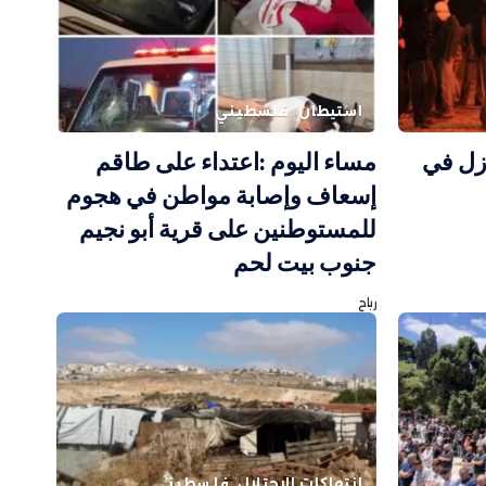
استيطان
فلسطيني
زل في
مساء اليوم :اعتداء على طاقم
إسعاف وإصابة مواطن في هجوم
للمستوطنين على قرية أبو نجيم
جنوب بيت لحم
رباح
انتهاكات الاحتلال
فلسطيني