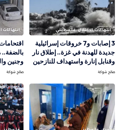
انتهاكات الاحتلال
فلسطيني
انتهاكات ال
3 إصابات و7 خروقات إسرائيلية
اقتحامات 
جديدة للهدنة في غزة.. إطلاق نار
بالضفة.. 
وقنابل إنارة واستهداف للنازحين
وجنين وال
صالح شوكة
صالح شوكة
أسرى
فلسطيني
فلسطيني