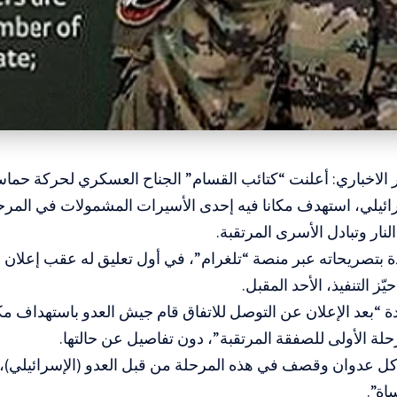
الاخباري: أعلنت “كتائب القسام” الجناح العسكري لحركة حماس
ئيلي، استهدف مكانا فيه إحدى الأسيرات المشمولات في المرحل
نار وتبادل الأسرى المرتقبة.
دة بتصريحاته عبر منصة “تلغرام”، في أول تعليق له عقب إعلان و
حيّز التنفيذ، الأحد المقبل.
دة “بعد الإعلان عن التوصل للاتفاق قام جيش العدو باستهداف مك
لة الأولى للصفقة المرتقبة”، دون تفاصيل عن حالتها.
ل عدوان وقصف في هذه المرحلة من قبل العدو (الإسرائيلي)، 
اة”.