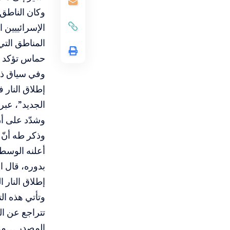
وكان الناطق
الإسرائييين 
المناطق التي
حماس تؤكد ال
وفي سياق ذي 
إطلاق النار 
الجديد”، عبر 
وشدّد على أن
وذكر طه أنّ 
أعلنه الوسطا
بدوره، قال ا
إطلاق النار 
وتأتي هذه ال
تتراجع عن ال
المصدر …موق