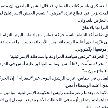
 العسكري باسم كتائب القسام، قد قال الشهر الماضي، إن مصي
المحتجزين في قطاع غزة، “مرهون” بتقدم الجيش الإسرائيليّ لم
 تتعرّض للعدوان.
تزامها بالاتفاق
صلة، أكد الناطق باسم حركة حماس، جهاد طه، اليوم، التزام ا
في غزّة، الذي أعلنه الوسطاء، أمس الأربعاء، بحسب ما نقلت عن
موقعها الإلكتروني.
ّ الحركة “ترفض سياسة المراوغة والمماطلة الإسرائيلية”.
“الحركة سلّمت ردّها أمس، وما تم التوافق عليه أمس في الدوحة
ء ملتزمون به”.
لقيادي في حماس، عزت الرشق، اليوم، عبر “تليغرام”، إنّ الحر
الذي أعلنه الوسطاء أمس.
تأكيدات، بعدما زعم مكتب رئيس الحكومة الإسرائيلية، بنيامين نتن
تفاهمات، وتخلق أزمة في اللحظات الأخيرة تمنع التوصل إلى اتف
ع عرب 48