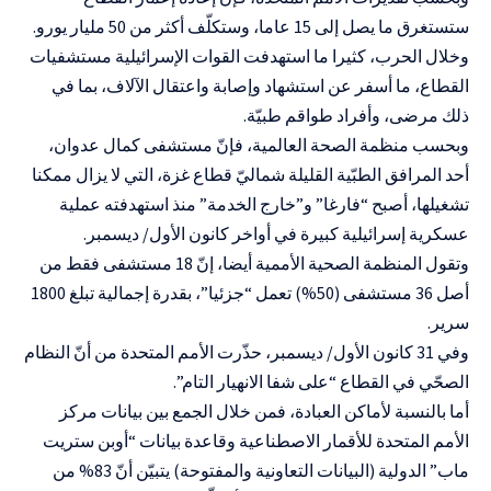
ستستغرق ما يصل إلى 15 عاما، وستكلّف أكثر من 50 مليار يورو.
وخلال الحرب، كثيرا ما استهدفت القوات الإسرائيلية مستشفيات
القطاع، ما أسفر عن استشهاد وإصابة واعتقال الآلاف، بما في
ذلك مرضى، وأفراد طواقم طبيّة.
وبحسب منظمة الصحة العالمية، فإنّ مستشفى كمال عدوان،
أحد المرافق الطبّية القليلة شماليّ قطاع غزة، التي لا يزال ممكنا
تشغيلها، أصبح “فارغا” و”خارج الخدمة” منذ استهدفته عملية
عسكرية إسرائيلية كبيرة في أواخر كانون الأول/ ديسمبر.
وتقول المنظمة الصحية الأممية أيضا، إنّ 18 مستشفى فقط من
أصل 36 مستشفى (50%) تعمل “جزئيا”، بقدرة إجمالية تبلغ 1800
سرير.
وفي 31 كانون الأول/ ديسمبر، حذّرت الأمم المتحدة من أنّ النظام
الصحّي في القطاع “على شفا الانهيار التام”.
أما بالنسبة لأماكن العبادة، فمن خلال الجمع بين بيانات مركز
الأمم المتحدة للأقمار الاصطناعية وقاعدة بيانات “أوبن ستريت
ماب” الدولية (البيانات التعاونية والمفتوحة) يتبيّن أنّ 83% من