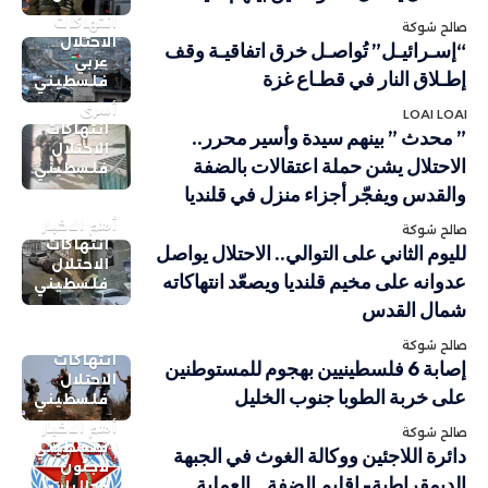
انتهاكات
صالح شوكة
الاحتلال
“إسـرائيـل” تُواصـل خرق اتفاقيـة وقف
عربي
إطـلاق النار في قطـاع غزة
فلسطيني
أسرى
LOAI LOAI
انتهاكات
” محدث ” بينهم سيدة وأسير محرر..
الاحتلال
الاحتلال يشن حملة اعتقالات بالضفة
فلسطيني
والقدس ويفجّر أجزاء منزل في قلنديا
أهم الاخبار
صالح شوكة
انتهاكات
لليوم الثاني على التوالي.. الاحتلال يواصل
الاحتلال
عدوانه على مخيم قلنديا ويصعّد انتهاكاته
فلسطيني
شمال القدس
صالح شوكة
انتهاكات
إصابة 6 فلسطينيين بهجوم للمستوطنين
الاحتلال
على خربة الطوبا جنوب الخليل
فلسطيني
أهم الاخبار
صالح شوكة
فلسطيني
دائرة اللاجئين ووكالة الغوث في الجبهة
لاجئون
الديمقراطية- إقليم الضفة…العملية
وجاليات