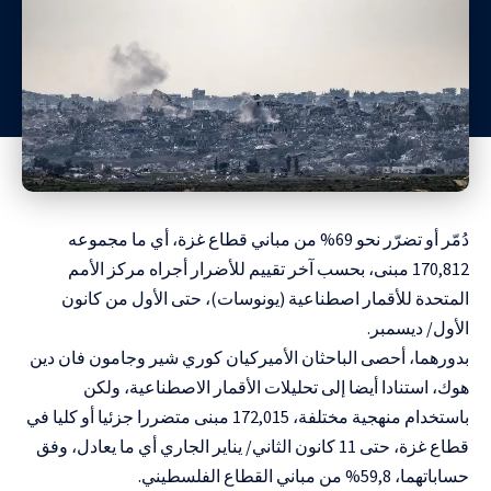
دُمّر أو تضرّر نحو 69% من مباني قطاع غزة، أي ما مجموعه
170,812 مبنى، بحسب آخر تقييم للأضرار أجراه مركز الأمم
المتحدة للأقمار اصطناعية (يونوسات)، حتى الأول من كانون
الأول/ ديسمبر.
بدورهما، أحصى الباحثان الأميركيان كوري شير وجامون فان دين
هوك، استنادا أيضا إلى تحليلات الأقمار الاصطناعية، ولكن
باستخدام منهجية مختلفة، 172,015 مبنى متضررا جزئيا أو كليا في
قطاع غزة، حتى 11 كانون الثاني/ يناير الجاري أي ما يعادل، وفق
حساباتهما، 59,8% من مباني القطاع الفلسطيني.