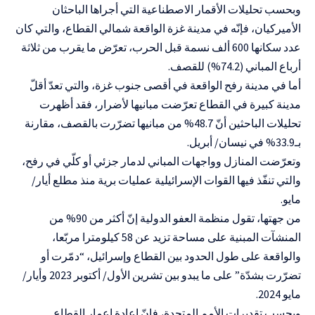
وبحسب تحليلات الأقمار الاصطناعية التي أجراها الباحثان
الأميركيان، فإنّه في مدينة غزة الواقعة شمالي القطاع، والتي كان
عدد سكانها 600 ألف نسمة قبل الحرب، تعرّض ما يقرب من ثلاثة
أرباع المباني (74.2%) للقصف.
أما في مدينة رفح الواقعة في أقصى جنوب غزة، والتي تعدّ أقلّ
مدينة كبيرة في القطاع تعرّضت مبانيها لأضرار، فقد أظهرت
تحليلات الباحثين أنّ 48.7% من مبانيها تضرّرت بالقصف، مقارنة
بـ33.9% في نيسان/ أبريل.
وتعرّضت المنازل وواجهات المباني لدمار جزئي أو كلّي في رفح،
والتي تنفّذ فيها القوات الإسرائيلية عمليات برية منذ مطلع أيار/
مايو.
من جهتها، تقول منظمة العفو الدولية إنّ أكثر من 90% من
المنشآت المبنية على مساحة تزيد عن 58 كيلومترا مربّعا،
والواقعة على طول الحدود بين القطاع وإسرائيل، “دمّرت أو
تضرّرت بشدّة” على ما يبدو بين تشرين الأول/ أكتوبر 2023 وأيار/
مايو 2024.
وبحسب تقديرات الأمم المتحدة، فإنّ إعادة إعمار القطاع