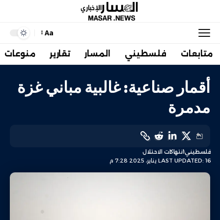
Aa
متابعات
فلسطيني
المسار
تقارير
منوعات
أقمار صناعية: غالبية مباني غزة
مدمرة
فلسطيني
انتهاكات الاحتلال
LAST UPDATED: 16 يناير، 2025 7:28 م