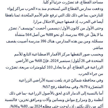
مساجد القطاع، قد تضرّرت جزئيا أو كلّيا.
ودفعت مدارس القطاع التي تُستخدم منذ بدء الحرب مراكز إيواء
للنازحين، بما في ذلك تلك التي ترفع علم الأمم المتّحدة، ثمنا باهظا
أيضا في الحرب، إذ قصفها جيش الاحتلال مرارا.
وحتى الأول من كانون الأول/ ديسمبر، أحصت “يونيسف”، تضرّر
ما لا يقلّ عن 496 مدرسة، أي نحو 88% من أصل 564 منشأة
مسجّلة. ومن بين هذه المدارس، هناك 396 مدرسة أصيبت بقصف
مباشر.
وبحسب صور التقطها مركز الأقمار الاصطناعية التابع للأمم
المتحدة في 26 أيلول/ سبتمبر 2024، فإنّ 68% من الأراضي
الزراعية في القطاع، أي ما يعادل 103 كيلومترات مربعة، تضرّرت
من جراء الحرب.
وفي محافظة شماليّ غزة، بلغت نسبة الأراضي الزراعية
المتضرّرة 79%، وفي محافظة رفح 57%.
أما بالنسبة إلى الدمار الذي لحق بالأصول الزراعية -بما في ذلك
أنظمة ريّ ومزارع مواش وبساتين وآلات ومرافق تخزين- فالنسبة
أكبر من ذلك بكثير، إذ راوحت حتى مطلع 2024 بين 80% و96%،