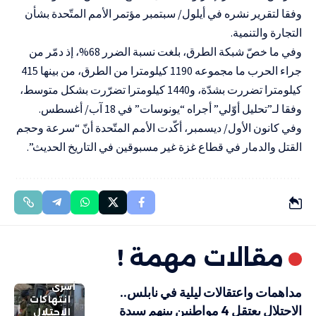
وفقا لتقرير نشره في أيلول/ سبتمبر مؤتمر الأمم المتّحدة بشأن
التجارة والتنمية.
وفي ما خصّ شبكة الطرق، بلغت نسبة الضرر 68%، إذ دمّر من
جراء الحرب ما مجموعه 1190 كيلومترا من الطرق، من بينها 415
كيلومترا تضررت بشدّة، و1440 كيلومترا تضرّرت بشكل متوسط،
وفقا لـ”تحليل أوّلي” أجراه “يونوسات” في 18 آب/ أغسطس.
وفي كانون الأول/ ديسمبر، أكّدت الأمم المتّحدة أنّ “سرعة وحجم
القتل والدمار في قطاع غزة غير مسبوقين في التاريخ الحديث”.
مقالات مهمة !
أسرى
مداهمات واعتقالات ليلية في نابلس..
انتهاكات
الاحتلال يعتقل 4 مواطنين بينهم سيدة
الاحتلال