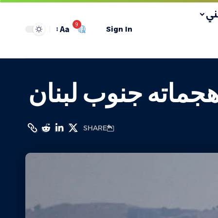
ي
9
Aa
Sign In
SHARE