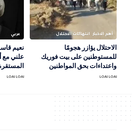
أهم الاخبار
انتهاكات الاحتلال
عربي
الاحتلال يؤازر هجومًا
نعيم قاسم
للمستوطنين على بيت فوريك
علني مع أ
واعتداءات بحق المواطنين
المستقرة 
LOAI LOAI
LOAI LOAI