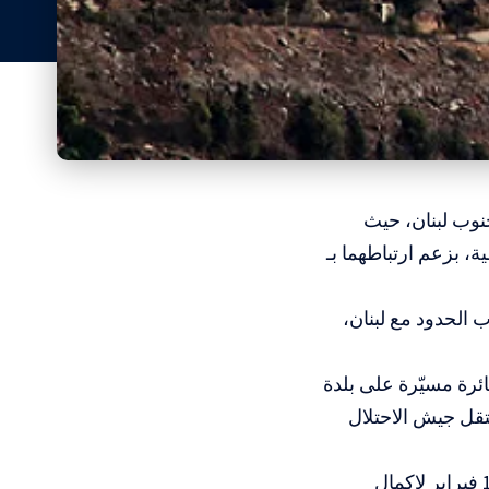
جنوب لبنان، حيث
، بزعم ارتباطهما بـ
 الحدود مع لبنان،
ئرة مسيّرة على بلدة
 كما اعتقل جيش الاحتلال
يُذكر أن اتفاق الهدنة، الذي بدأ في 27 نوفمبر 2024، منح الاحتلال مهلة حتى 18 فبراير لإكمال