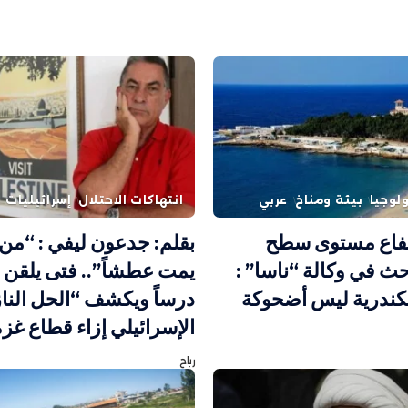
لوجيا
بيئة ومناخ
عربي
انتهاكات الاحتلال
إسرائيليات
فاع مستوى سطح
بقلم: جدعون ليفي : “م
ث في وكالة “ناسا” :
يمت عطشاً”.. فتى يلقن 
كندرية ليس أضحوكة
درساً ويكشف “الحل النا
الإسرائيلي إزاء قطاع غزة
رباح