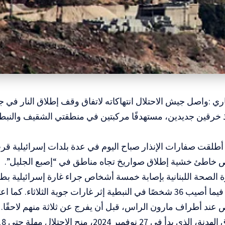
اري :واصل جيش الاحتلال انتهاكاته لاتفاق وقف إطلاق النار في 
 خرقين جديدين، مستهدفًا مركبتين في منطقتي الشقيف والنبطية
أطلقت صفارات الإنذار صباح اليوم في عدة بلدات إسرائيلية قرب
 خاطئ خشية إطلاق صواريخ تجاه مناطق في “إصبع الجليل”.
 الصحة اللبنانية بإصابة خمسة أشخاص جراء غارة إسرائيلية بطا
مجدل سلم، فيما أصيب 36 شخصًا في النبطية إثر غارات جوية الثلاثاء.
عند أطراف مارون الراس، قبل أن يفرج عن ثلاثة منهم لاحقًا.