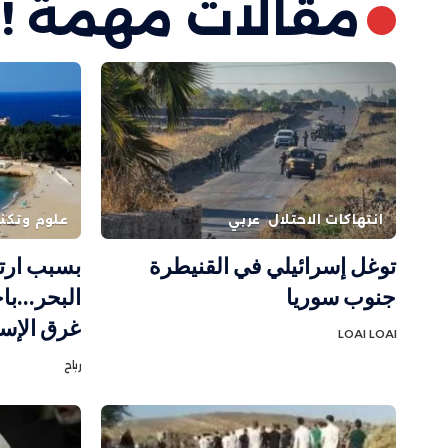
مقالات مهمة !
انتهاكات الاحتلال
عربي
علوم وتكنو
توغل إسرائيلي في القنيطرة
بسبب ارت
جنوب سوريا
البحر…باح
غرق الإس
LOAI LOAI
رباح