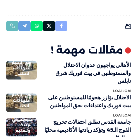
مقالات مهمة !
أهم الاخبار
الأهالي يواجهون عدوان الاحتلال
انتهاكات
والمستوطنين في بيت فوريك شرق
الاحتلال
نابلس
LOAI LOAI
أهم الاخبار
الاحتلال يؤازر هجومًا للمستوطنين على
انتهاكات
بيت فوريك واعتداءات بحق المواطنين
الاحتلال
LOAI LOAI
فلسطيني
جامعة القدس تطلق احتفالات تخريج
تربية
الفوج الـ45 وتؤكد ريادتها الأكاديمية محليًا
وتعليم