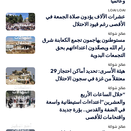
وعالميًا
LOAI LOAI
عشرات الآلاف يؤدون صلاة الجمعة في
الأقصى رغم قيود الاحتلال
فلسطيني
صالح شوكة
انتهاكات
مستوطنون يهاجمون تجمع الكعابنة شرق
الاحتلال
رام الله ويصعّدون اعتداءاتهم بحق
فلسطيني
التجمعات البدوية
صالح شوكة
هيئة الأسرى: تحديد أماكن احتجاز 29
أسرى
معتقلاً من غزة في سجون الاحتلال
فلسطيني
استيطان
صالح شوكة
انتهاكات
“خلال الساعات الأربع
الاحتلال
والعشرين”اعتداءات استيطانية واسعة
فلسطيني
في الضفة والقدس.. بؤرة جديدة
واقتحامات للأقصى
أهم الاخبار
صالح شوكة
انتهاكات