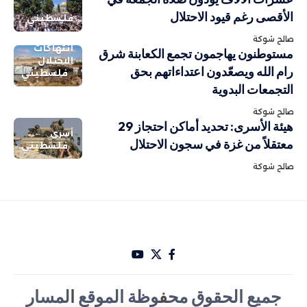
الأقصى رغم قيود الاحتلال
فلسطيني
صالح شوكة
انتهاكات
مستوطنون يهاجمون تجمع الكعابنة شرق
الاحتلال
رام الله ويصعّدون اعتداءاتهم بحق
فلسطيني
التجمعات البدوية
صالح شوكة
هيئة الأسرى: تحديد أماكن احتجاز 29
أسرى
معتقلاً من غزة في سجون الاحتلال
فلسطيني
صالح شوكة
جميع الحقوق مح
ف
وظة الموقع
ا
لمسار