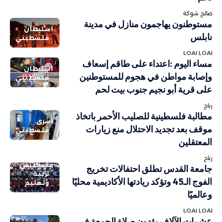
صالح شوكة
مستوطنون يهاجمون منازل في مدينة
استيطان
نابلس
فلسطيني
LOAI LOAI
مساء اليوم :اعتداء على طاقم إسعاف
استيطان
وإصابة مواطن في هجوم للمستوطنين
فلسطيني
على قرية أبو نجيم جنوب بيت لحم
رباح
مطالبة فلسطينية للصليب الأحمر باتخاذ
أسرى
موقف بعد تجديد الاحتلال منع زيارات
فلسطيني
المعتقلين
رباح
فلسطيني
جامعة القدس تطلق احتفالات تخريج
تربية
الفوج الـ45 وتؤكد ريادتها الأكاديمية محليًا
وتعليم
وعالميًا
LOAI LOAI
عشرات الآلاف يؤدون صلاة الجمعة في