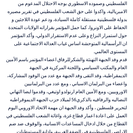
الفلسطيني وصموده الاسطوري بوجه الاحتلال المدعوم من
الامبريالية، واكدوا على حق الشعب الفلسطيني في تقرير مصيره
بدولة فلسطينية مستقلة كاملة السيادة، ودعم عودة اللاجئين و
الحفاظ على الاونروا، كما حمل المؤتمر بقراراته الولايات المتحدة
حول استمرار النزاع وعلى عدم الاستقرار الدولي، وأكد المؤتمر
ان الرأسمالية المتوحشة اساس غياب العدالة الاجتماعية على
المستوى العالمي.
قدم وفد الجبهة التهنئة والشكرللرفاق اعضاء المؤتمر باسم الأمين
العام والمكتب السياسي واللجنة المركزية في الجبهة
الديمقراطية، وقد التقى وفد الجبهة مع عدد من الوفود المشاركة،
واعضاء من البرلمان الاسباني ، ومع عدد من البرلمانيين
الاوروبيين، ومع الأمين العام ارنولدو اوتيغي، وقدموا ايضا التهاني
النضاليه والرفاقيه بالذكري56 لميلاد حزب الجبهه الديموقراطيه
لتحرير فلسطين ، وأكد وفد الجبهة ان مهمة الاتحاد الاوروبي اليوم
العمل على اعادة اعمار قطاع غزة، واغاثة الشعب الفلسطيني في
القطاع من خلال ادخال المساعدات الانسانية، والوقوف ضد ضم
الاراضي الفلسطينية في الضفة الغربية، وادانة المستوطنات