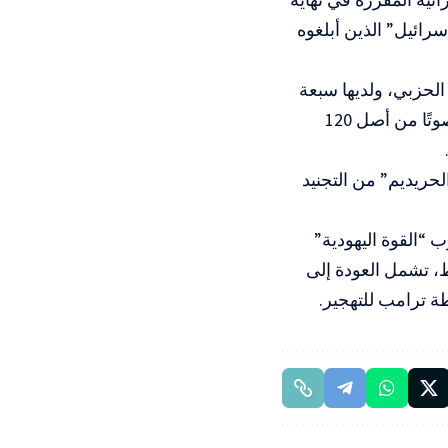
ائيل” الذين أبلغوه
الحزبي، ولديها سبعة
مقاعد في الكنيست. وفي حال غياب دعمهم، ستحتاج حكومة نتنياهو إلى 61 صوتًا من أصل 120
لحريديم” من التجنيد
ب “القوة اليهودية”
، تشمل العودة إلى
ة ترامب للتهجير.