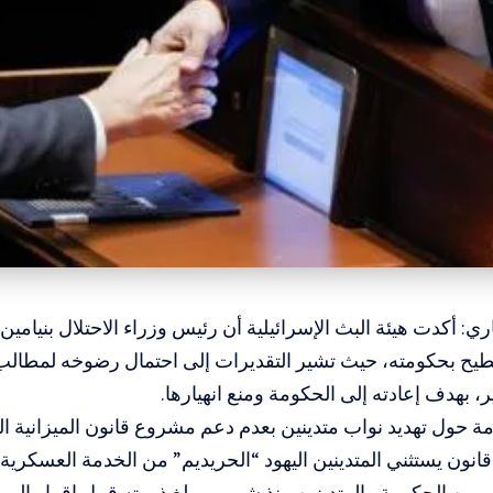
ري: أكدت هيئة البث الإسرائيلية أن رئيس وزراء الاحتلال بنيامين 
طيح بحكومته، حيث تشير التقديرات إلى احتمال رضوخه لمطالب
ر، بهدف إعادته إلى الحكومة ومنع انهيارها.
مة حول تهديد نواب متدينين بعدم دعم مشروع قانون الميزانية ا
 قانون يستثني المتدينين اليهود “الحريديم” من الخدمة العسكرية.
 بين الحكومة والمتدينين منذ شهور، وبلغ ذروته قبيل إقرار الميز