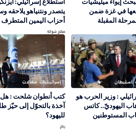
بحث إيواء ميليشيات
استطلاع إسرائيلي: أيزنك
معها في غزة ضمن
يتصدر ونتنياهو يلاحقه و
لمرحلة المقبلة
أحزاب اليمين المتطرف
صالح شوكة
استيطان
إسرائيليات
مقالات
سرائيلي : وزير الحرب هو
كتب أنطوان شلحت : هل 
هاب اليهوديّ.. كاتس
آخذة بالتحوّل إلى حيّز طا
اب المستوطنين
لليهود؟
رباح