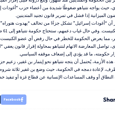
 حيث يواجه نتنياهو ضغوطًا شديدة من أعضاء حزب “أغودات إسر
ون الميزانية إذا فشل في تمرير قانون تجنيد المتدينين.
ر أن “أغودات إسرائيل” تشكل جزءًا من تحالف “يهدوت هتوراه” 
رير، مما يعرض الحكومة للخطر في حال رفض أي عضو الكنيست.
 تواصل المعارضة الاتهام لنتنياهو بمحاولة إقرار قانون يعفي “ا
ر حكومته، ما قد يؤدي إلى إضعاف موقفه السياسي.
ذه الأزمة، يُحتمل أن يتجه نتنياهو نحو إيتمار بن غفير، زعيم حز
تطرف، لإعادة دمجه في الحكومة، حيث وضع بن غفير ثلاثة شروط
لنطاق أو وقف المساعدات الإنسانية عن قطاع غزة أو تنفيذ خط
Shar
Facebook