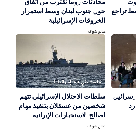
وت
محادثات روما تقترب من اتفاق
سط تراجع
حول جنوب لبنان وسط استمرار
الخروقات الإسرائيلية
صالح شوكة
فلسطيني 48
إسرائيليات
إسرائيل
سلطات الاحتلال الإسرائيلي تتهم
رد
شخصين من عسقلان بتنفيذ مهام
لصالح الاستخبارات الإيرانية
صالح شوكة