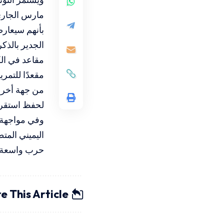
مارس الجاري،
بأنهم سيعارض
الجدير بالذك
مقعدًا للتم
من جهة أخرى،
لحفظ استقرا
وفي مواجهة ه
اليميني الم
حرب واسعة ا
e This Article