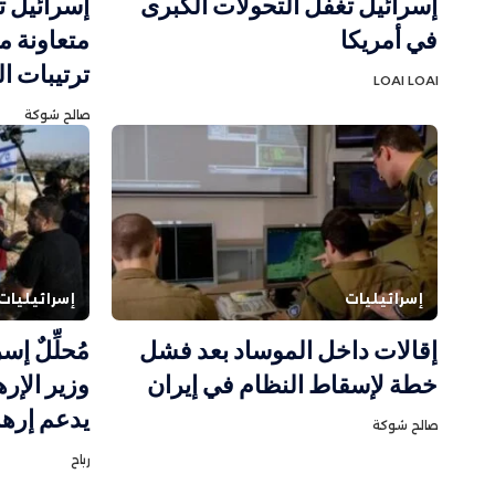
إسرائيل تغفل التحولات الكبرى
إسرائيل ت
في أمريكا
متعاونة 
ترتيبات ا
LOAI LOAI
صالح شوكة
إسرائيليات
إسرائيليات
إقالات داخل الموساد بعد فشل
مُحلِّلٌ إ
خطة لإسقاط النظام في إيران
وزير الإر
يدعم إره
صالح شوكة
رباح