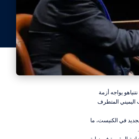
نتنياهو يواجه أزمة
 اليميني المتطرف
لجديد في الكنيست، ما
انية المقررة في نهاية