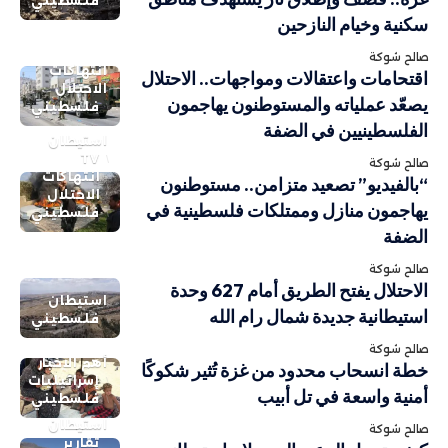
فلسطيني
سكنية وخيام النازحين
صالح شوكة
انتهاكات
اقتحامات واعتقالات ومواجهات.. الاحتلال
الاحتلال
يصعّد عملياته والمستوطنون يهاجمون
فلسطيني
الفلسطينيين في الضفة
استيطان
TV
صالح شوكة
انتهاكات
“بالفيديو” تصعيد متزامن.. مستوطنون
الاحتلال
يهاجمون منازل وممتلكات فلسطينية في
فلسطيني
الضفة
صالح شوكة
الاحتلال يفتح الطريق أمام 627 وحدة
استيطان
استيطانية جديدة شمال رام الله
فلسطيني
صالح شوكة
أهم الاخبار
خطة انسحاب محدود من غزة تُثير شكوكًا
إسرائيليات
أمنية واسعة في تل أبيب
فلسطيني
استيطان
صالح شوكة
تقارير