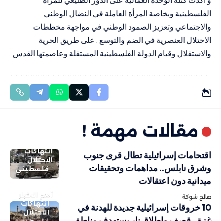
الفلسطينية وبخاصة المرأة العاملة في النضال الوطني
والاجتماعي وتعزيز الصمود الوطني في مواجهة مخططات
الاحتلال العنصرية في الضم والتوسع . على طريق الحرية
والاستقلال وقيام الدولة الفلسطينية المستقلة وعاصمتها القدس
مقالات مهمة !
انتهاكات
اقتحامات إسرائيلية تطال قرى جنوب
الاحتلال
وشرق نابلس.. مداهمات وتحقيقات
فلسطيني
ميدانية دون اعتقالات
أهم الاخبار
صالح شوكة
انتهاكات
10 خروقات إسرائيلية جديدة للهدنة في
الاحتلال
غزة.. قصف وإطلاق نار يستهدف مناطق