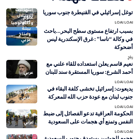
انتهاكات
توغل إسرائيلي في القنيطرة جنوب سوريا
الاحتلال
علوم
عربي
LOAI LOAI
وتكنولوجيا
بيئة
بسبب ارتفاع مستوى سطح البحر…باحث
ومناخ
في وكالة “ناسا” : غرق الإسكندرية ليس
عربي
أضحوكة
رباح
نعيم قاسم يعلن استعداده للقاء علني مع
أحمد الشرع: سوريا المستقرة سند للبنان
عربي
LOAI LOAI
في
يديعوت: إسرائيل تخشى كلفة البقاء في
المواجهة
جنوب لبنان مع عودة حزب الله للمعركة
عربي
LOAI LOAI
الحكومة العراقية تدعو الفصائل إلى ضبط
النفس وتمنع أي هجمات على السعودية
عربي
LOAI LOAI
هجوم للحوثيين يستهدف جنوب السعودية