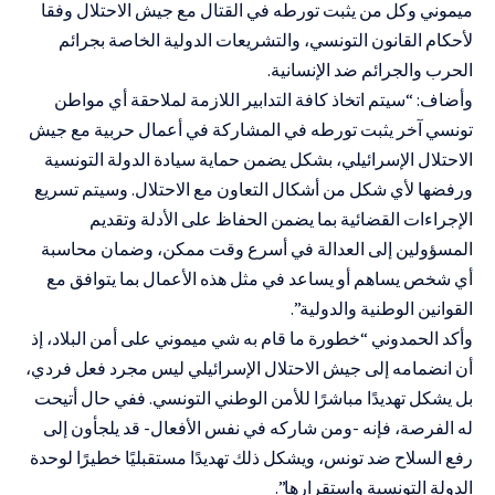
ميموني وكل من يثبت تورطه في القتال مع جيش الاحتلال وفقا
لأحكام القانون التونسي، والتشريعات الدولية الخاصة بجرائم
الحرب والجرائم ضد الإنسانية.
وأضاف: “سيتم اتخاذ كافة التدابير اللازمة لملاحقة أي مواطن
تونسي آخر يثبت تورطه في المشاركة في أعمال حربية مع جيش
الاحتلال الإسرائيلي، بشكل يضمن حماية سيادة الدولة التونسية
ورفضها لأي شكل من أشكال التعاون مع الاحتلال. وسيتم تسريع
الإجراءات القضائية بما يضمن الحفاظ على الأدلة وتقديم
المسؤولين إلى العدالة في أسرع وقت ممكن، وضمان محاسبة
أي شخص يساهم أو يساعد في مثل هذه الأعمال بما يتوافق مع
القوانين الوطنية والدولية”.
وأكد الحمدوني “خطورة ما قام به شي ميموني على أمن البلاد، إذ
أن انضمامه إلى جيش الاحتلال الإسرائيلي ليس مجرد فعل فردي،
بل يشكل تهديدًا مباشرًا للأمن الوطني التونسي. ففي حال أتيحت
له الفرصة، فإنه -ومن شاركه في نفس الأفعال- قد يلجأون إلى
رفع السلاح ضد تونس، ويشكل ذلك تهديدًا مستقبليًا خطيرًا لوحدة
الدولة التونسية واستقرارها”.