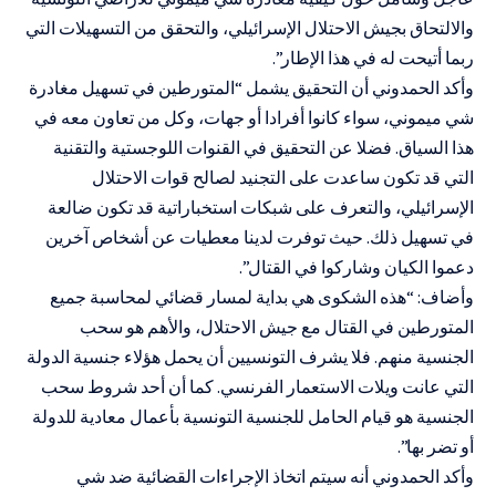
والالتحاق بجيش الاحتلال الإسرائيلي، والتحقق من التسهيلات التي
ربما أتيحت له في هذا الإطار”.
وأكد الحمدوني أن التحقيق يشمل “المتورطين في تسهيل مغادرة
شي ميموني، سواء كانوا أفرادا أو جهات، وكل من تعاون معه في
هذا السياق. فضلا عن التحقيق في القنوات اللوجستية والتقنية
التي قد تكون ساعدت على التجنيد لصالح قوات الاحتلال
الإسرائيلي، والتعرف على شبكات استخباراتية قد تكون ضالعة
في تسهيل ذلك. حيث توفرت لدينا معطيات عن أشخاص آخرين
دعموا الكيان وشاركوا في القتال”.
وأضاف: “هذه الشكوى هي بداية لمسار قضائي لمحاسبة جميع
المتورطين في القتال مع جيش الاحتلال، والأهم هو سحب
الجنسية منهم. فلا يشرف التونسيين أن يحمل هؤلاء جنسية الدولة
التي عانت ويلات الاستعمار الفرنسي. كما أن أحد شروط سحب
الجنسية هو قيام الحامل للجنسية التونسية بأعمال معادية للدولة
أو تضر بها”.
وأكد الحمدوني أنه سيتم اتخاذ الإجراءات القضائية ضد شي