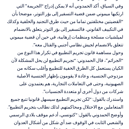
وفي السياق، أكد الحمدوني أنه لا يمكن إدراج “الجريمة” التي
ارتكبها ميموني ضمن قضية التسفير إلى بؤر التوتر، موضحا بأن
“القضيتين مختلفتين تماما من حيث طرق التجنيد والخلفية وكذلك
في التكييف القانوني. فالتسفير إلى بؤر التوتر يتعلق بالانضمام
لميلشيات مسلحة ومنظمات إرهابية، في حين أن قضية ميموني
تتعلق بالانضمام لجيش نظامي أجنبي والقتال معه”.
وحول مساهمة قانون تجريم التطبيع في تكرار هذا النوع من
“الجرائم”، قال الحمدوني: “تجريم التطبيع لن يحل المشكلة لأن
الكيان يستعمل كل الطرق الخفية للتطبيع وأغلب سكانه من
مزدوجي الجنسية، وعادة لا يقومون بإظهار الجنسية الأصلية
الصهيونية، وحتى في التعاملات التجارية، هم يعتمدون على
شركات من دول أخرى أو متعددة الجنسيات”.
واستدرك بالقول: “لكن تجريم التطبيع سيسهل قانونيا تتبع جميع
المتعاملين مع الاحتلال ومحاكمتهم. لذلك نطالب بتجريم التطبيع”.
وأوضح الحمدوني بالقول: “كتونسي، أدعم موقف بلادي الرسمي
والشعبي الثابت في الوقوف ضد أي شكل من أشكال العدوان