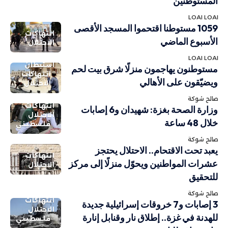
المستوطنين
LOAI LOAI
1059 مستوطنا اقتحموا المسجد الأقصى
انتهاكات
الأسبوع الماضي
الاحتلال
LOAI LOAI
استيطان
مستوطنون يهاجمون منزلًا شرق بيت لحم
انتهاكات
ويضيّقون على الأهالي
الاحتلال
صالح شوكة
انتهاكات
وزارة الصحة بغزة: شهيدان و6 إصابات
الاحتلال
خلال 48 ساعة
فلسطيني
صالح شوكة
يعبد تحت الاقتحام.. الاحتلال يحتجز
انتهاكات
عشرات المواطنين ويحوّل منزلًا إلى مركز
الاحتلال
للتحقيق
صالح شوكة
انتهاكات
3 إصابات و7 خروقات إسرائيلية جديدة
الاحتلال
للهدنة في غزة.. إطلاق نار وقنابل إنارة
فلسطيني