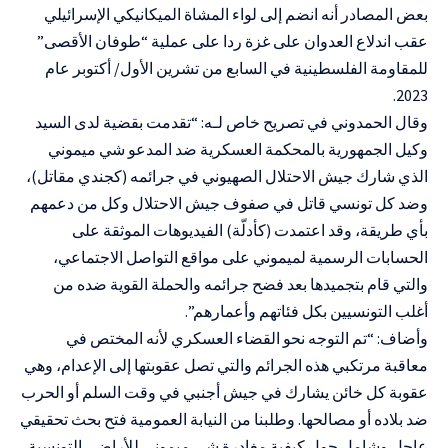
بعض المصادر أنه انضم إلى لواء المشاة الميكانيكي الإسرائيلي
عقب اندلاع العدوان على غزة ردا على عملية “طوفان الأقصى”
للمقاومة الفلسطينية في السابع من تشرين الأول/ أكتوبر عام
2023.
وقال الحمدوني في تصريح خاص لـه: “تقدمت بقضية لدى السيد
وكيل الجمهورية بالمحكمة العسكرية ضد المدعو شي ميموني
الذي شارك جيش الاحتلال الصهيوني في جرائمه (كجندي مقاتل)،
وضد كل تونسي قاتل في صفوف جيش الاحتلال وكل من دعمهم
بأي طريقة، وقد اعتمدت (كأدلّة) الفيديوهات الموثقة على
الحسابات الرسمية لميموني على مواقع التواصل الاجتماعي،
والتي قام بتجميدها بعد فضح جرائمه والحملة القوية ضده من
أغلب التونسيين بكل فئاتهم وأعمارهم”.
وأضاف: “تم التوجه نحو القضاء العسكري لأنه المختص في
معاقبة مرتكبي هذه الجرائم والتي تصل عقوبتها إلى الإعدام، وهي
عقوبة كل خائن يشارك في جيش أجنبي في وقت السلم أو الحرب
ضد بلاده أو مصالحها. وطلبنا من النيابة العمومية فتح بحث تحقيقي
عاجل وشامل حول كيفية مغادرة شي ميموني للأراضي التونسية