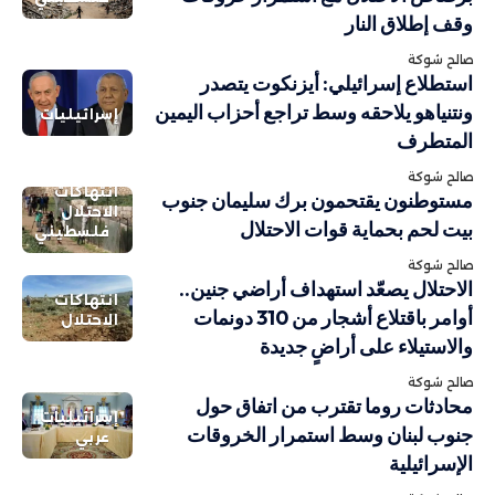
وقف إطلاق النار
صالح شوكة
استطلاع إسرائيلي: أيزنكوت يتصدر
ونتنياهو يلاحقه وسط تراجع أحزاب اليمين
إسرائيليات
المتطرف
صالح شوكة
انتهاكات
مستوطنون يقتحمون برك سليمان جنوب
الاحتلال
بيت لحم بحماية قوات الاحتلال
فلسطيني
صالح شوكة
الاحتلال يصعّد استهداف أراضي جنين..
انتهاكات
أوامر باقتلاع أشجار من 310 دونمات
الاحتلال
والاستيلاء على أراضٍ جديدة
صالح شوكة
محادثات روما تقترب من اتفاق حول
إسرائيليات
جنوب لبنان وسط استمرار الخروقات
عربي
الإسرائيلية