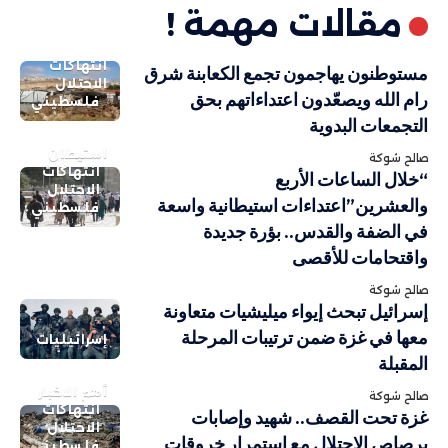
مقالات مهمة !
انتهاكات
مستوطنون يهاجمون تجمع الكعابنة شرق
الاحتلال
رام الله ويصعّدون اعتداءاتهم بحق
فلسطيني
التجمعات البدوية
استيطان
صالح شوكة
انتهاكات
“خلال الساعات الأربع
الاحتلال
والعشرين”اعتداءات استيطانية واسعة
فلسطيني
في الضفة والقدس.. بؤرة جديدة
واقتحامات للأقصى
صالح شوكة
إسرائيل تبحث إيواء ميليشيات متعاونة
معها في غزة ضمن ترتيبات المرحلة
إسرائيليات
المقبلة
أهم الاخبار
صالح شوكة
انتهاكات
غزة تحت القصف.. شهيد وإصابات
الاحتلال
برصاص الاحتلال مع استمرار خروقات
فلسطيني