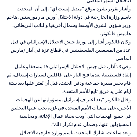
الاحتلال الشهر الماضي.
وأشار تقرير نشره موقع “ميديل إيست آي”، إلى أن المتحدث
باسم وزارة الخارجية في دولة الاحتلال أورين مارمورستين، هاجم
وزير شؤون الشرق الأوسط وشمال أفريقيا والنائب البريطاني،
هاميش فالكونر.
وكان فالكونر أشار إلى تورط جيش الاحتلال الإسرائيلي في قتل
عدد من المسعفين الفلسطينيين في قطاع غزة في آذار /مارس
الماضي.
وفي 23 آذار، قتل جيش الاحتلال الإسرائيلي 15 مسعفا وعامل
إنقاذ فلسطينيا، بعدما فتح النار على قافلتين لسيارات إسعاف، ثم
قام بحفر مقبرة جماعية ودفن الجثث، قبل أن يُعثر عليها بعد ستة
أيام على يد فريق تابع للأمم المتحدة.
وقال فالكونر “بعد اعتراف إسرائيل بمسؤوليتها عن الهجمات
الأخيرة على منشآت الأمم المتحدة في غزة، يجب عليها التحقيق
في جميع الهجمات التي أودت بحياة عمال الإغاثة، ومحاسبة
المسؤولين عنها، وضمان عدم تكرار ذلك”.
وبعد ساعات، شارك المتحدث باسم وزارة خارجية الاحتلال