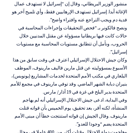
منشور الوزير البريطاني، وقال إن “إسرائيل لا تستهدف عمال
الإغاثة أبدا. إسرائيل تستهدف الإرهابيين فقط، وأي تلميح آخر هو
فدية دم ويجب التراجع عنه وافتراء واضح”.
ونصح فالكونر بـ “فحص التحقيقات وإجراءات المحاسبة في
حالات كانت فيها بريطانيا مسؤولة عن مقتل المدنيين خلال
الحروب، ونأمل أن تتطابق مستويات المحاسبة مع مستويات
إسرائيل”.
وكان جيش الاحتلال الإسرائيلي اعترف في وقت سابق من هذا
الأسبوع بمسؤوليته عن قتل مارين فاليف مارينوف، الموظف
البلغاري في مكتب الأمم المتحدة لخدمات المشاريع (يونوبس)،
بنيران دبابة الشهر الماضي. وقد توفي مارينوف في مجمع للأمم
المتحدة بدير البلح في غزة في 19 آذار/ مارس.
وفي البداية، ادعى جيش الاحتلال الإسرائيلي أنه لم يهاجم
المنشأة، لكنه أقر، بعد تحقيق، يوم الخميس بأن قواته قتلت
مارينوف. وقال الجيش إن قواته استنتجت خطأ أن مبنى الأمم
المتحدة يضم “وجودا للعدو”.
وهاجمت دولة الاحتلال وقتلت أكثر من 400 عاملا في مجال