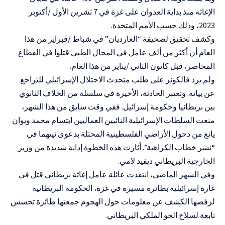
الإغاثة منذ بداية العدوان على غزة في 7 تشرين الأول /أكتوبر
2023، وذلك حسب الأمم المتحدة.
وكشف تحقيق لصحيفة “الغارديان” في شباط /فبراير من هذا
العام أن أكثر من ألف عامل في المجال الطبي قتلوا في القطاع
المحاصر، قبل كانون الثاني /يناير من هذا العام.
ولم يرد فالكونر على طلب متحدث الاحتلال الإسرائيلي للتراجع
عن بيانه. وتعتبر الحادثة، الأخيرة في سلسلة من الخلاف الثانوي
بين بريطانيا وحكومة إسرائيل. ففي وقت سابق من هذا الشهر،
منعت السلطات الإسرائيلية النائبين العماليين ابتسام محمد ويوان
يانغ من دخول الأراضي الفلسطينية المحتلة بدعوى نيتهما في
“نشر خطاب الكراهية”. أثارت هذه الخطوة إدانة شديدة من وزير
الخارجية البريطاني ديفيد لامي.
وفي الشهر الماضي، انتقدت عائلة عامل إغاثة بريطاني قتل في
غارة إسرائيلية بطائرة مسيرة في غزة، الحكومة البريطانية
لرفضها الكشف عن معلومات حول الهجوم جمعتها طائرة تجسس
تابعة لسلاح الجو الملكي البريطاني.