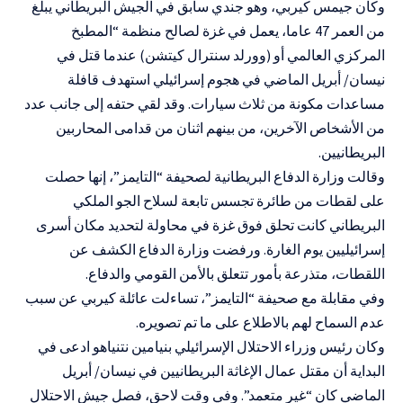
وكان جيمس كيربي، وهو جندي سابق في الجيش البريطاني يبلغ
من العمر 47 عاما، يعمل في غزة لصالح منظمة “المطبخ
المركزي العالمي أو (وورلد سنترال كيتشن) عندما قتل في
نيسان/ أبريل الماضي في هجوم إسرائيلي استهدف قافلة
مساعدات مكونة من ثلاث سيارات. وقد لقي حتفه إلى جانب عدد
من الأشخاص الآخرين، من بينهم اثنان من قدامى المحاربين
البريطانيين.
وقالت وزارة الدفاع البريطانية لصحيفة “التايمز”، إنها حصلت
على لقطات من طائرة تجسس تابعة لسلاح الجو الملكي
البريطاني كانت تحلق فوق غزة في محاولة لتحديد مكان أسرى
إسرائيليين يوم الغارة. ورفضت وزارة الدفاع الكشف عن
اللقطات، متذرعة بأمور تتعلق بالأمن القومي والدفاع.
وفي مقابلة مع صحيفة “التايمز”، تساءلت عائلة كيربي عن سبب
عدم السماح لهم بالاطلاع على ما تم تصويره.
وكان رئيس وزراء الاحتلال الإسرائيلي بنيامين نتنياهو ادعى في
البداية أن مقتل عمال الإغاثة البريطانيين في نيسان/ أبريل
الماضي كان “غير متعمد”. وفي وقت لاحق، فصل جيش الاحتلال