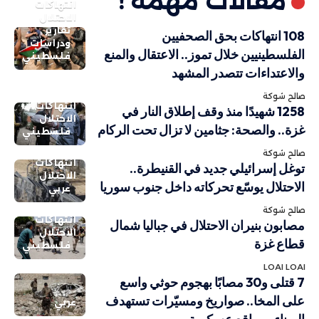
مقالات مهمة !
انتهاكات
الاحتلال
تقارير
108 انتهاكات بحق الصحفيين
ودراسات
الفلسطينيين خلال تموز.. الاعتقال والمنع
فلسطيني
والاعتداءات تتصدر المشهد
صالح شوكة
انتهاكات
1258 شهيدًا منذ وقف إطلاق النار في
الاحتلال
غزة.. والصحة: جثامين لا تزال تحت الركام
فلسطيني
صالح شوكة
انتهاكات
توغل إسرائيلي جديد في القنيطرة..
الاحتلال
الاحتلال يوسّع تحركاته داخل جنوب سوريا
عربي
صالح شوكة
انتهاكات
مصابون بنيران الاحتلال في جباليا شمال
الاحتلال
قطاع غزة
فلسطيني
LOAI LOAI
7 قتلى و30 مصابًا بهجوم حوثي واسع
على المخا.. صواريخ ومسيّرات تستهدف
عربي