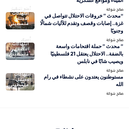
الميناء ومواقع عسكرية
أهم الاخبار
صالح شوكة
انتهاكات
“محدث ” خروقات الاحتلال تتواصل في
الاحتلال
غزة.. إصابات وقصف وتقدم للآليات شمالًا
فلسطيني
وجنوبًا
أسرى
صالح شوكة
انتهاكات
” محدث ” حملة اقتحامات واسعة
الاحتلال
بالضفة.. الاحتلال يعتقل 21 فلسطينيًا
فلسطيني
ويصيب شابًا في نابلس
صالح شوكة
انتهاكات
مستوطنون يعتدون على نشطاء في رام
الاحتلال
الله
فلسطيني
صالح شوكة