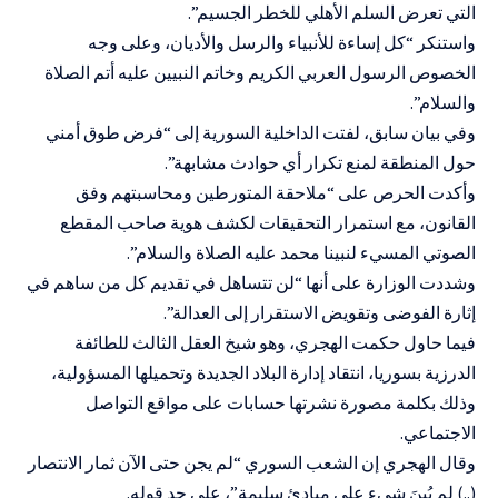
التي تعرض السلم الأهلي للخطر الجسيم”.
واستنكر “كل إساءة للأنبياء والرسل والأديان، وعلى وجه
الخصوص الرسول العربي الكريم وخاتم النبيين عليه أتم الصلاة
والسلام”.
وفي بيان سابق، لفتت الداخلية السورية إلى “فرض طوق أمني
حول المنطقة لمنع تكرار أي حوادث مشابهة”.
وأكدت الحرص على “ملاحقة المتورطين ومحاسبتهم وفق
القانون، مع استمرار التحقيقات لكشف هوية صاحب المقطع
الصوتي المسيء لنبينا محمد عليه الصلاة والسلام”.
وشددت الوزارة على أنها “لن تتساهل في تقديم كل من ساهم في
إثارة الفوضى وتقويض الاستقرار إلى العدالة”.
فيما حاول حكمت الهجري، وهو شيخ العقل الثالث للطائفة
الدرزية بسوريا، انتقاد إدارة البلاد الجديدة وتحميلها المسؤولية،
وذلك بكلمة مصورة نشرتها حسابات على مواقع التواصل
الاجتماعي.
وقال الهجري إن الشعب السوري “لم يجن حتى الآن ثمار الانتصار
(..) لم يُبنَ شيء على مبادئ سليمة”، على حد قوله.