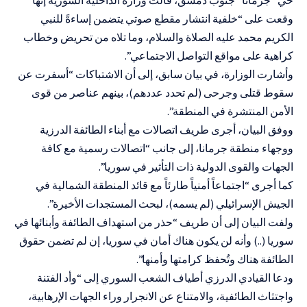
وقعت على “خلفية انتشار مقطع صوتي يتضمن إساءةً للنبي
الكريم محمد عليه الصلاة والسلام، وما تلاه من تحريض وخطاب
كراهية على مواقع التواصل الاجتماعي”.
وأشارت الوزارة، في بيان سابق، إلى أن الاشتباكات “أسفرت عن
سقوط قتلى وجرحى (لم تحدد عددهم)، بينهم عناصر من قوى
الأمن المنتشرة في المنطقة”.
ووفق البيان، أجرى طريف اتصالات مع أبناء الطائفة الدرزية
ووجهاء منطقة جرمانا، إلى جانب “اتصالات رسمية مع كافة
الجهات والقوى الدولية ذات التأثير في سوريا”.
كما أجرى “اجتماعاً أمنياً طارئاً مع قائد المنطقة الشمالية في
الجيش الإسرائيلي (لم يسمه)، لبحث المستجدات الأخيرة”.
ولفت البيان إلى أن طريف “حذر من استهداف الطائفة وأبنائها في
سوريا (..) وأنه لن يكون هناك أمان في سوريا، إن لم تضمن حقوق
الطائفة هناك وتُحفظ كرامتها وأمنها”.
ودعا القيادي الدرزي أطياف الشعب السوري إلى “وأد الفتنة
واجتثاث الطائفية، والامتناع عن الانجرار وراء الجهات الإرهابية،