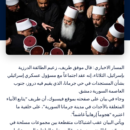
المسار الاخباري : قال موفق طريف، زعيم الطائفة الدرزية
بإسرائيل، الثلاثاء، إنه عقد اجتماعاً مع مسؤول عسكري إسرائيلي
بشأن المستجدات في حي جرمانا، الذي يقيم فيه دروز، جنوب
العاصمة السورية دمشق.
وجاء في بيان على صفحته بموقع فيسبوك، أن طريف “يتابع الأنباء
المتعلقة بالأحداث في مدينة جرمانا السورية”، على خلفية ما
اعتبره “هجوماً إرهابياً غاشماً”.
ويأتي البيان عقب اشتباكات متقطعة بين مجموعات مسلحة في
حي “جرمانا” جنوب دمشق، قالت وزارة الداخلية السورية إنها