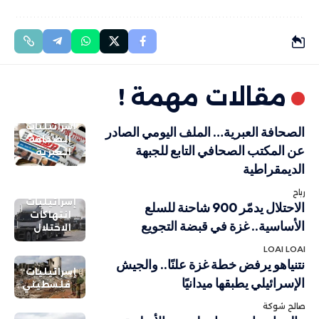
مقالات مهمة !
إسرائيليات
الصحافة العبرية… الملف اليومي الصادر
الصحافة
عن المكتب الصحافي التابع للجبهة
العبرية
الديمقراطية
رباح
إسرائيليات
الاحتلال يدمّر 900 شاحنة للسلع
انتهاكات
الأساسية.. غزة في قبضة التجويع
الاحتلال
LOAI LOAI
نتنياهو يرفض خطة غزة علنًا.. والجيش
إسرائيليات
الإسرائيلي يطبقها ميدانيًا
فلسطيني
صالح شوكة