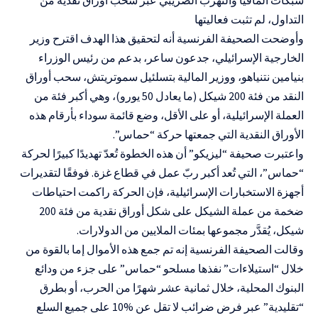
التداول، لم تثبت فعاليتها
وأوضحت الصحيفة الفرنسية أنه لتحقيق هذا الهدف اقترح وزير
الخارجية الإسرائيلي، جدعون ساعر، بدعم من رئيس الوزراء
بنيامين نتنياهو، ووزير المالية بتسلئيل سموتريتش، سحب أوراق
النقد من فئة 200 شيكل (ما يعادل 50 يورو)، وهي أكبر فئة من
العملة الإسرائيلية، أو على الأقل، وضع قائمة سوداء بأرقام هذه
الأوراق النقدية التي جمعتها حركة “حماس”.
واعتبرت صحيفة “ليزيكو” أن هذه الخطوة تُعدّ تهديدًا كبيرًا لحركة
“حماس”، التي تُعد أكبر ربّ عمل في قطاع غزة. فوفقًا لتقديرات
أجهزة الاستخبارات الإسرائيلية، فإن الحركة راكمت احتياطات
ضخمة من عملة الشيكل على شكل أوراق نقدية من فئة 200
شيكل، يُقدَّر مجموعها بمئات الملايين من الدولارات.
وقالت الصحيفة الفرنسية إنه تم جمع هذه الأموال إما بالقوة من
خلال “استيلاءات” نفذها مسلحو “حماس” على جزء من ودائع
البنوك المحلية، خلال ثمانية عشر شهرًا من الحرب، أو بطرق
“تقليدية” عبر فرض ضرائب لا تقل عن %10 على جميع السلع