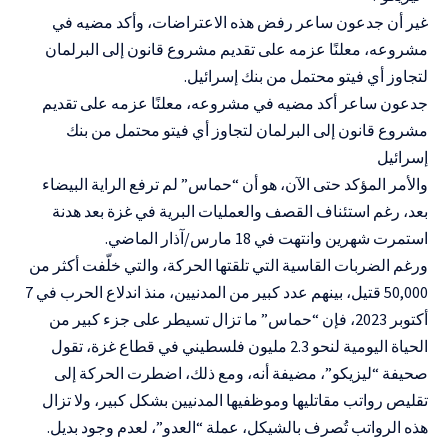
غير أن جدعون ساعر رفض هذه الاعتراضات، وأكد مضيه في
مشروعه، معلنًا عزمه على تقديم مشروع قانون إلى البرلمان
لتجاوز أي فيتو محتمل من بنك إسرائيل.
جدعون ساعر أكد مضيه في مشروعه، معلنًا عزمه على تقديم
مشروع قانون إلى البرلمان لتجاوز أي فيتو محتمل من بنك
إسرائيل
والأمر المؤكد حتى الآن، هو أن “حماس” لم ترفع الراية البيضاء
بعد، رغم استئناف القصف والعمليات البرية في غزة بعد هدنة
استمرت شهرين وانتهت في 18 مارس/آذار الماضي.
ورغم الضربات القاسية التي تلقتها الحركة، والتي خلّفت أكثر من
50,000 قتيل، بينهم عدد كبير من المدنيين، منذ اندلاع الحرب في 7
أكتوبر 2023، فإن “حماس” ما تزال تسيطر على جزء كبير من
الحياة اليومية لنحو 2.3 مليون فلسطيني في قطاع غزة، تقول
صحيفة “ليزيكو”، مضيفة أنه، ومع ذلك، اضطرت الحركة إلى
تقليص رواتب مقاتليها وموظفيها المدنيين بشكل كبير، ولا تزال
هذه الرواتب تُصرف بالشيكل، عملة “العدو”، لعدم وجود بديل.