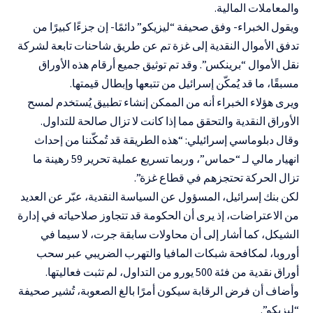
والمعاملات المالية.
ويقول الخبراء- وفق صحيفة “ليزيكو” دائمًا- إن جزءًا كبيرًا من
تدفق الأموال النقدية إلى غزة تم عن طريق شاحنات تابعة لشركة
نقل الأموال “برينكس”. وقد تم توثيق جميع أرقام هذه الأوراق
مسبقًا، ما قد يُمكّن إسرائيل من تتبعها وإبطال قيمتها.
ويرى هؤلاء الخبراء أنه من الممكن إنشاء تطبيق يُستخدم لمسح
الأوراق النقدية والتحقق مما إذا كانت لا تزال صالحة للتداول.
وقال دبلوماسي إسرائيلي: “هذه الطريقة قد تُمكّننا من إحداث
انهيار مالي لـ “حماس”، وربما تسريع عملية تحرير 59 رهينة ما
تزال الحركة تحتجزهم في قطاع غزة”.
لكن بنك إسرائيل، المسؤول عن السياسة النقدية، عبّر عن العديد
من الاعتراضات، إذ يرى أن الحكومة قد تتجاوز صلاحياته في إدارة
الشيكل، كما أشار إلى أن محاولات سابقة جرت، لا سيما في
أوروبا، لمكافحة شبكات المافيا والتهرب الضريبي عبر سحب
أوراق نقدية من فئة 500 يورو من التداول، لم تثبت فعاليتها.
وأضاف أن فرض الرقابة سيكون أمرًا بالغ الصعوبة، تُشير صحيفة
“ليزيكو”.