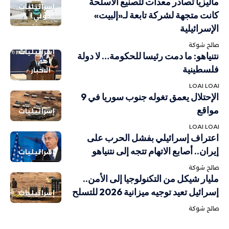
ماليزيا تصادر معدات لتصنيع الأسلحة
إسرائيليات
كانت متجهة لشركة تابعة لـ«إلبيت»
دولي
الإسرائيلية
صالح شوكة
إسرائيليات
نتنياهو: ما دمت رئيسا للحكومة… لا دولة
أهم
فلسطينية
الاخبار
LOAI LOAI
الإحتلال يعمق تغوله جنوب سوريا في 9
مواقع
إسرائيليات
LOAI LOAI
اعتراف إسرائيلي بفشل الحرب على
إيران.. أصابع الاتهام تتجه إلى نتنياهو
إسرائيليات
صالح شوكة
مليار شيكل من التكنولوجيا إلى الأمن..
إسرائيل تعيد توجيه ميزانية 2026 للتسلح
إسرائيليات
صالح شوكة