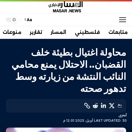
Aa
متابعات
فلسطيني
المسار
تقارير
منوعات
محاولة اغتيال بطيئة خلف
القضبان.. الاحتلال يمنع محامي
النائب النتشة من زيارته وسط
تدهور صحته
أسرى
LAST UPDATED: 30 أبريل، 2025 12:01 م