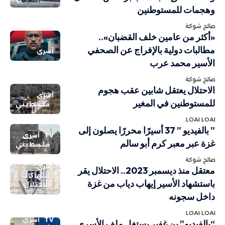
وهجمات للمستوطنين
صالح شوكة
«أكثر من عامين خلف القضبان»..
مطالبات دولية بالإفراج عن الصحفي
أسرى
الأسير محمد عرب
صالح شوكة
الاحتلال يعتقل شابين عقب هجوم
أسرى
للمستوطنين في المغير
فلسطيني
LOAI LOAI
” بالفيديو ” 37 أسيرًا محررًا يصلون إلى
TV
أسرى
غزة عبر معبر كرم أبو سالم
فلسطيني
صالح شوكة
أسرى
معتقل منذ ديسمبر 2023.. الاحتلال يقر
انتهاكات
باستشهاد الأسير إيهاب دياب من غزة
الاحتلال
داخل سجونه
LOAI LOAI
TV
أسرى
“بالفيديو” بن غفير يستغل ملف الأسرى