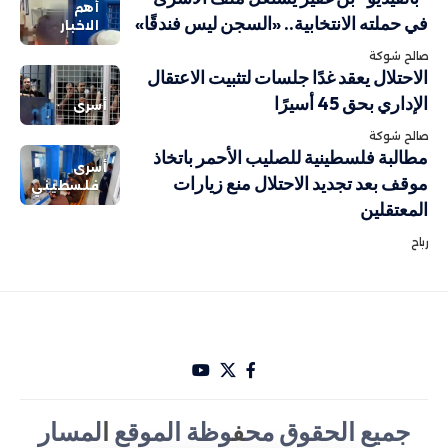
أهم
في حملته الانتخابية.. «السجن ليس فندقًا»
الاخبار
صالح شوكة
الاحتلال يعقد غدًا جلسات لتثبيت الاعتقال
الإداري بحق 45 أسيرًا
أسرى
صالح شوكة
مطالبة فلسطينية للصليب الأحمر باتخاذ
أسرى
موقف بعد تجديد الاحتلال منع زيارات
فلسطيني
المعتقلين
رباح
جميع الحقوق مح
ف
وظة الموقع
ا
لمسار