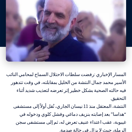
المسار الإخباري :رفضت سلطات الاحتلال السماح لمحامي النائب
الأسير محمد جمال النتشة من الخليل بمقابلته، في وقت تتدهور
فيه حالته الصحية بشكل خطير إثر تعرضه لتعذيب شديد أثناء
التحقيق.
النتشة، المعتقل منذ 11 نيسان الجاري، نُقل أولاً إلى مستشفى
“هداسا” بعد إصابته بنزيف دماغي وفشل كلوي ودخوله في
غيبوبة، عقب اعتداء عنيف تعرض له، ثم إلى مستشفى سجن
الرملة، حيث لا يزال في حالة صدمة.