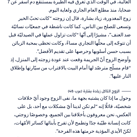
الغائبة، في الوقت الذي تغرق فيه الطيرة بمستنقع دم أسفر عن 7
ضحايا، منذ مطلع العام الجاري ولغاية اليوم.
زوج المغدورة، زياد بشارة، قال إن زوجته “كانت تحبّ الخير
وتسعى للصلح بين الناس، كما كانت ناشطة في جمعيّات نسائيّة
ضد العنف”، مشيرًا إلى أنّها “كانت تزاول عملها في الصيدليّة قبل
أن تتوجّه إلى محلّها التجاري مساءً، وكانت تحظى بمحبة الزبائن
بسبب حسن أسلوبها وحرصها على تقديم الأفضل”.
وأوضح الزوج أنّ الجريمة وقعت عند عودة زوجته إلى المنزل، إذ
“قام مسلّح مترصّد لها أمام البيت بالاقتراب من سيّارتها وإطلاق
النار عليها”.
الزوج الثاكل زيادة بشارة (عرب 48)
وحول ما إذا كان يشتبه بجهة ما، نفى الزوج وجود أيّ خلافات
شخصيّة، قائلًا إنه “لم تكن لدينا أيّ مشكلات مع أحد، بل على
العكس، نحن معروفون بأخلاقنا بين الجميع، وخصوصًا زوجتي،
كانت إنسانة طيّبة جدًا وتطمح لأن تفرح بأبنائها كسائر الأمّهات،
لكنّ الأيدي المؤذية حرمتها هذه الفرحة”.