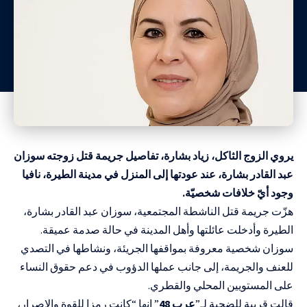
يروي الزوج الثاكل، زياد بشارة، تفاصيل جريمة قتل زوجته سوزان
عبد القادر بشارة، عند عودتها إلى المنزل في مدينة الطيرة، نافيا
وجود أيّ خلافات شخصيّة.
هزّت جريمة قتل الناشطة المجتمعية، سوزان عبد القادر بشارة،
الطيرة وأدخلت عائلتها وأهل المدينة في حالة صدمة عميقة.
سوزان شخصية معروفة بمواقفها الجريئة، ونشاطها في التصدي
للعنف والجريمة، إلى جانب عملها الدؤوب في دعم حقوق النساء
على المستويين المحلي والقطري.
قالت قريبة للضحية لـ”
عرب 48
” إنها “كانت رمزا للقوة والإصرار،