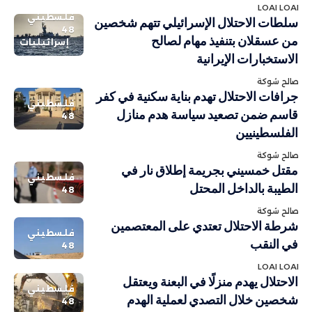
LOAI LOAI
فلسطيني
سلطات الاحتلال الإسرائيلي تتهم شخصين
48
من عسقلان بتنفيذ مهام لصالح
إسرائيليات
الاستخبارات الإيرانية
صالح شوكة
جرافات الاحتلال تهدم بناية سكنية في كفر
فلسطيني
قاسم ضمن تصعيد سياسة هدم منازل
48
الفلسطينيين
صالح شوكة
مقتل خمسيني بجريمة إطلاق نار في
فلسطيني
الطيبة بالداخل المحتل
48
صالح شوكة
شرطة الاحتلال تعتدي على المعتصمين
فلسطيني
في النقب
48
LOAI LOAI
الاحتلال يهدم منزلًا في البعنة ويعتقل
فلسطيني
شخصين خلال التصدي لعملية الهدم
48