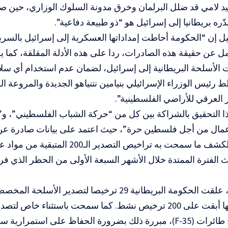
يد لامي قد ضلل البرلمان وخرق مدونة السلوك الوزاري، حين ص
ره بريطانيا إلى إسرائيل هو “ذو طبيعة دفاعية”.
ل إن “الحكومة أحاطت إمداداتها العسكرية إلى إسرائيل بالسرية
 عن حقيقة هذه الصادرات، ردا على هذه الأدلة المقلقة، كما 
 الأسلحة البريطانية إلى إسرائيل، لضمان عدم استخدام أي سل
 رئيس الوزراء الإسرائيلي بنيامين نتنياهو الجديدة والمروعة ا
 العرقي للأراضي الفلسطينية”.
 التحقيق بالشراكة بين كل من “حركة الشباب الفلسطيني”، و”ا
عمال من أجل فلسطين حرة”، حيث اعتمد على بيانات صادرة ع
الإسرائيلية، لكشف ما سمحت به تراخيص التص
 الفترة الممتدة خلال الأشهر السبعة الأولى من الحظر الذي 
وفي سبتمبر، علقت الحكومة البريطانية 29 ترخيصا لتصدي
في غزة، لكنها أبقت على 200 ترخيص نشط. كما سمحت باستثناء خ
ضمن برنامج طائرات (F-35)، مبررة ذلك بضرورة الحفاظ على استمرا