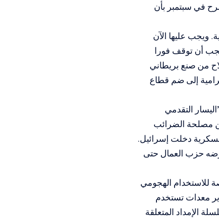
رح في سبتمبر بأن
. ويجب عليها الآن
يجب أن توقف فورا
اح من صنع بريطاني
لرامية إلى ضم قطاع
ليسار التقدمي
ن مصلحة الضرائب
دير الـ200 المتبقية من مواد عسكرية دخلت إسرائيل.
فرضه حزب العمال حتى
ر الأسلحة المخصصة للاستخدام الهجومي
اص لتصدير معدات تستخدم
رية سلسلة الإمداد المتعلقة