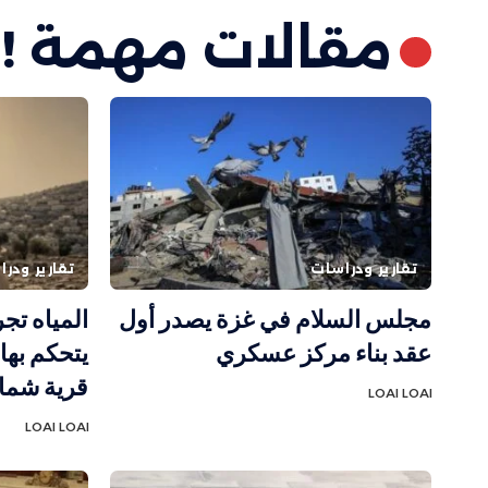
مقالات مهمة !
تقارير ودراسات
تقارير ودر
مجلس السلام في غزة يصدر أول
المياه تج
عقد بناء مركز عسكري
قرية شما
LOAI LOAI
LOAI LOAI