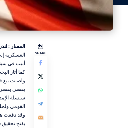
المسار : لند
SHARE
العسكرية إلى
أبيب في سبتم
كما أثار البح
يقضي بقصر ا
سلسلة الإمدا
القومي ولحل
وقد دفعت هذه
بفتح تحقيق ش