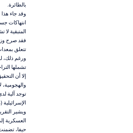
بالطائرة.
وقد جاء هذا 
انتهاكات جسي
المتبقية لا 
فقد صرح وزير
تتعلق بمعدات
ورغم ذلك، لم
تشملها التر
إلا أن التحق
والهجومية، لا
توجد آلية لد
الإسرائيلية (Israel Defense Forces).
حيفا، تضمنت وحدها 