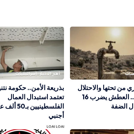
اسات
أهم الاخبار
إسرائيليات
ري من تحتها والاحتلال
بذريعة الأمن.. حكومة نتني
يتحكم بها.. العطش يضرب 16
تعتمد استبدال العمال
ل الضفة
الفلسطينيين بـ50
أجنبي
LOAI LOAI