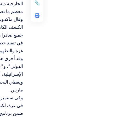
الخارجية ديف
معظم ما تصدّ
وقال ماكدوني
الكشف الكامل
جميع صادرات
في تنفيذ خطط
غزة والتطهير
وقد أجري هذا
الدولي”، و”
ويغطي البحث
مارس.