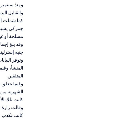
والقنابل اليد
جمركي يشير إ
مسلحة أو غير
جنيه إسترلين
وتوفر البيان
المنشأ، وقيمت
المتلقين.
الشهرية من ال
كانت تلك ال
وقالت زارة س
كانت تكذب عل