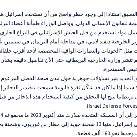
التعليق استنادا إلى وجود خطر واضح من أن تستخدم إسرائيل ه
مة للقانون الإنساني الدولي. وواصل الوزراء طمأنة أعضاء البرل
تشمل مواد تستخدم من قبل الجيش الإسرائيلي في النزاع الجار
 الخارجية ديفيد لامي، في مداخلة أمام البرلمان في سبتمبر، ب
 مثل “الخوذات والنظارات الواقية المخصصة لأحد أقرب حلفائنا
 تنشر وزارة الخارجية البريطانية حتى الآن تفاصيل دقيقة بشأن ط
اخيص المستمرة.
يق الجديد يثير تساؤلات جوهرية حول مدى صحة الفصل المزعوم ب
 سيما إذا ما كان قد شكّل ثغرة قانونية سمحت بتصدير الذخائر إلى
ى بريطانيا تتيح لها التحقق من كيفية استخدام هذه الذخائر من قب
العسكرية إلى إسرائيل، منها 13 شحنة جوية إلى مطار بن غوريون، 
نحو 160 ألف قطعة.