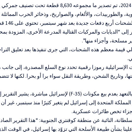
ومنذ سبتمبر 2024، تم تصدير ما مجموعه 8,630 قطعة تحت
وية، والطوربيدات، والألغام، والصواريخ، وذخائر الحرب المماثلة 
كما شملت 
لى “الدبابات والمركبات القتالية المدرعة الأخرى، المزودة بم
 مسلحة، وأجزاء منها”.
ي.
ات الإسرائيلية رموزا رقمية تحدد نوع السلع المصدرة، إلى جانب
ها، وتاريخ الشحن، وطريقة النقل سواء برا أو بحرا. لكنها لا تتض
وفيما يتعلق بالتعهد بعدم بيع مكونات (F-35) لإسرائيل مباشر
مملكة المتحدة إلى إسرائيل لم يتغير كثيرًا منذ سبتمبر، غير أن ا
أجزاء تخص طائرات عسكرية.
لطانة، النائبة عن منطقة كوفنتري الجنوبية: “هذا التقرير الصاد
ينا بشأن طبيعة الأسلحة التي تزوّد بها إسرائيل، في الوقت الذي