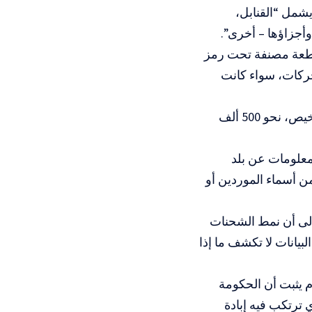
 تصنيف جمركي يشمل “القنابل،
وأجزاؤها – أخرى”.
الشحنات أربع دفعات جديدة بعد شهر سبتمبر، تحتوي على 146 قطعة مصنفة تحت رمز
حركات، سواء كانت
وقد بلغ إجمالي قيمة معظم هذه الشحنات، التي جرى تنفيذها بعد تعليق التراخيص، نحو 500 ألف
 معلومات عن بلد
من أسماء الموردين أو
ة، يشير التقرير إلى أن نمط الشحنات
لبيانات لا تكشف ما إذا
م يثبت أن الحكومة
 ترتكب فيه إبادة