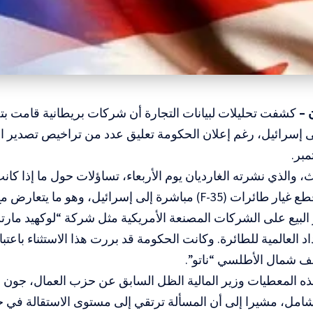
ن –
كشفت تحليلات لبيانات التجارة أن شركات بريطانية قامت بتص
 إسرائيل، رغم إعلان الحكومة تعليق عدد من تراخيص تصدير ال
بر.
ث، والذي نشرته الغارديان يوم الأربعاء، تساؤلات حول ما إذا كان
واصلت بيع قطع غيار طائرات (F-35) مباشرة إلى إسرائيل، وهو 
لبيع على الشركات المصنعة الأمريكية مثل شركة “لوكهيد مار
د العالمية للطائرة. وكانت الحكومة قد بررت هذا الاستثناء باعتبا
ف شمال الأطلسي “ناتو”.
 المعطيات وزير المالية الظل السابق عن حزب العمال، جون ما
امل، مشيرا إلى أن المسألة ترتقي إلى مستوى الاستقالة في ح