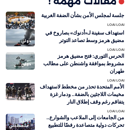
مقالات مهمة !
جلسة لمجلس الأمن بشأن الضفة الغربية
فلسطيني
دولي
LOAI LOAI
استهداف سفينة لـ«أدنوك» بصاروخ في
مضيق هرمز وسط تصاعد التوتر
دولي
LOAI LOAI
الحرس الثوري: فتح مضيق هرمز
مشروط بموافقة واشنطن على مطالب
دولي
طهران
LOAI LOAI
الأمم المتحدة تحذر من مخطط لاستهداف
مخيمات اللاجئين بالضفة.. ودمار غزة
دولي
يتفاقم رغم وقف إطلاق النار
LOAI LOAI
من الجامعات إلى الملاعب والشوارع..
دولي
تحركات دولية متصاعدة رفضًا للتطبيع
فلسطيني