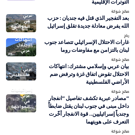
التوترات الإقليمية
صالح شوكة
عربي
بعد التفجير الذي قتل فيه جنديان : حزب
في
الله يفرض معادلة جديدة تقلق إسرائيل
المواجهة
رباح
انتهاكات
غارات الاحتلال الإسرائيلي تتصاعد جنوب
الاحتلال
لبنان بالتزامن مع مفاوضات روما
عربي
صالح شوكة
بيان عربي وإسلامي مشترك: انتهاكات
عربي
الاحتلال تقوض اتفاق غزة وترفض ضم
فلسطيني
الأراضي الفلسطينية
إسرائيليات
صالح شوكة
عربي
“مصادر عبرية تكشف تفاصيل “انفجار
في
داخل مبنى في جنوب لبنان يقتل ضابطاً
المواجهة
وجندياً إسرائيليين.. قوة الانفجار أخّرت
التعرف على هويتهما
صالح شوكة