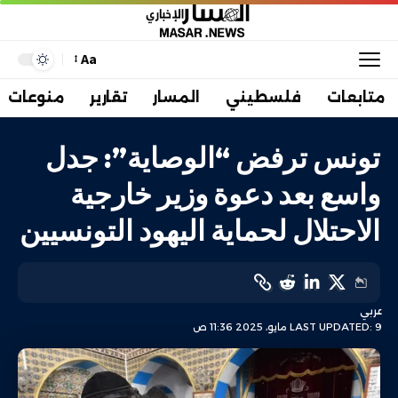
Aa
متابعات
فلسطيني
المسار
تقارير
منوعات
تونس ترفض “الوصاية”: جدل
واسع بعد دعوة وزير خارجية
الاحتلال لحماية اليهود التونسيين
عربي
LAST UPDATED: 9 مايو، 2025 11:36 ص