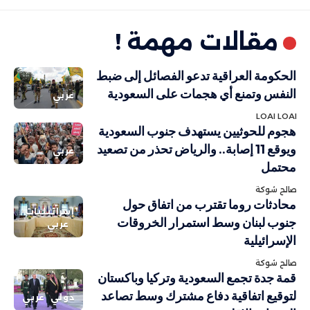
مقالات مهمة !
الحكومة العراقية تدعو الفصائل إلى ضبط
النفس وتمنع أي هجمات على السعودية
عربي
LOAI LOAI
هجوم للحوثيين يستهدف جنوب السعودية
ويوقع 11 إصابة.. والرياض تحذر من تصعيد
عربي
محتمل
صالح شوكة
محادثات روما تقترب من اتفاق حول
إسرائيليات
جنوب لبنان وسط استمرار الخروقات
عربي
الإسرائيلية
صالح شوكة
قمة جدة تجمع السعودية وتركيا وباكستان
لتوقيع اتفاقية دفاع مشترك وسط تصاعد
دولي
عربي