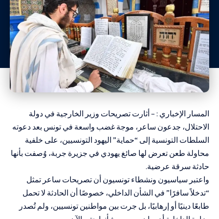
المسار الإخباري : – أثارت تصريحات وزير الخارجية في دولة
الاحتلال، جدعون ساعر، موجة غضب واسعة في تونس بعد دعوته
السلطات التونسية إلى “حماية” اليهود التونسيين، على خلفية
محاولة طعن تعرض لها صائغ يهودي في جزيرة جربة، وُصفت بأنها
حادثة سرقة عرضية.
واعتبر سياسيون ونشطاء تونسيون أن تصريحات ساعر تمثل
“تدخلاً سافرًا” في الشأن الداخلي، خصوصًا أن الحادثة لا تحمل
طابعًا دينيًا أو إرهابيًا، بل جرت بين مواطنين تونسيين، ولم تُصدر
وزارة الداخلية أي بيان رسمي بشأنها حتى الآن.