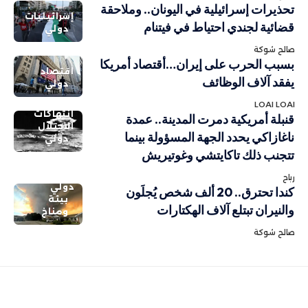
تحذيرات إسرائيلية في اليونان.. وملاحقة
إسرائيليات
قضائية لجندي احتياط في فيتنام
دولي
صالح شوكة
بسبب الحرب على إيران…أقتصاد أمريكا
اقتصاد
يفقد آلاف الوظائف
دولي
LOAI LOAI
انتهاكات
قنبلة أمريكية دمرت المدينة.. عمدة
الاحتلال
ناغازاكي يحدد الجهة المسؤولة بينما
دولي
تتجنب ذلك تاكايتشي وغوتيريش
رباح
دولي
كندا تحترق.. 20 ألف شخص يُجلَون
بيئة
والنيران تبتلع آلاف الهكتارات
ومناخ
صالح شوكة