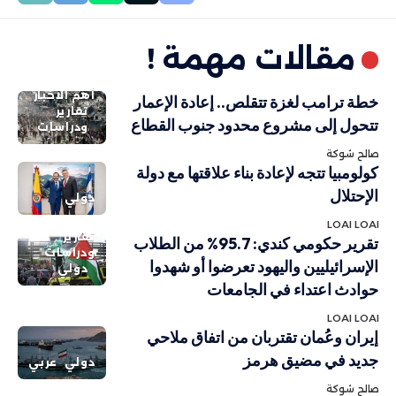
مقالات مهمة !
أهم الاخبار
خطة ترامب لغزة تتقلص.. إعادة الإعمار
تقارير
تتحول إلى مشروع محدود جنوب القطاع
ودراسات
صالح شوكة
كولومبيا تتجه لإعادة بناء علاقتها مع دولة
الإحتلال
دولي
LOAI LOAI
تقارير
تقرير حكومي كندي: 95.7% من الطلاب
ودراسات
الإسرائيليين واليهود تعرضوا أو شهدوا
دولي
حوادث اعتداء في الجامعات
LOAI LOAI
إيران وعُمان تقتربان من اتفاق ملاحي
جديد في مضيق هرمز
دولي
عربي
صالح شوكة