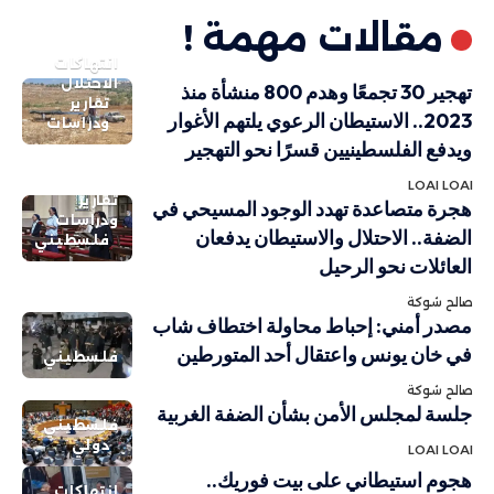
مقالات مهمة !
انتهاكات
الاحتلال
تهجير 30 تجمعًا وهدم 800 منشأة منذ
تقارير
2023.. الاستيطان الرعوي يلتهم الأغوار
ودراسات
ويدفع الفلسطينيين قسرًا نحو التهجير
LOAI LOAI
تقارير
هجرة متصاعدة تهدد الوجود المسيحي في
ودراسات
الضفة.. الاحتلال والاستيطان يدفعان
فلسطيني
العائلات نحو الرحيل
صالح شوكة
مصدر أمني: إحباط محاولة اختطاف شاب
في خان يونس واعتقال أحد المتورطين
فلسطيني
صالح شوكة
جلسة لمجلس الأمن بشأن الضفة الغربية
فلسطيني
دولي
LOAI LOAI
هجوم استيطاني على بيت فوريك..
انتهاكات