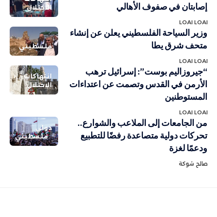
إصابتان في صفوف الأهالي
الاحتلال
LOAI LOAI
وزير السياحة الفلسطيني يعلن عن إنشاء
متحف شرق يطا
فلسطيني
LOAI LOAI
“جيروزاليم بوست”: إسرائيل ترهب
انتهاكات
الأرمن في القدس وتصمت عن اعتداءات
الاحتلال
المستوطنين
LOAI LOAI
من الجامعات إلى الملاعب والشوارع..
دولي
تحركات دولية متصاعدة رفضًا للتطبيع
فلسطيني
ودعمًا لغزة
صالح شوكة