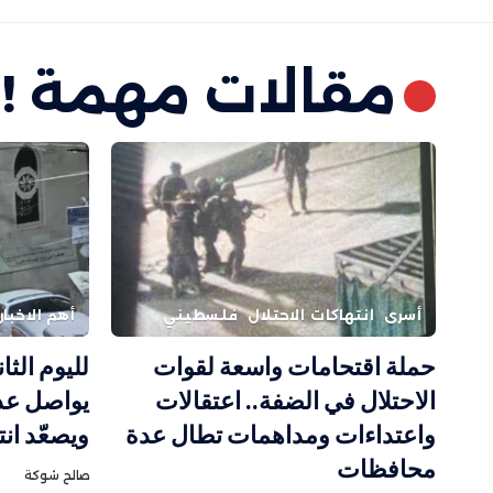
مقالات مهمة !
أسرى
انتهاكات الاحتلال
فلسطيني
أهم الاخبار
حملة اقتحامات واسعة لقوات
لليوم الثا
الاحتلال في الضفة.. اعتقالات
يواصل عدو
واعتداءات ومداهمات تطال عدة
ويصعّد ان
محافظات
صالح شوكة