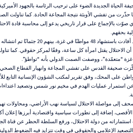
الحياة الجديدة الضوء على ترحيب الرئاسة بالجهود الأميركية
ا حذّرت من تفشي الأوبئة نتيجة المجاعة الحادة. كما تناولت ال
صوّت بالإجماع على قرار تاريخي يدعو إلى محاسبة قادة الاحتل
لية بحقهم.
أما الأيام فقد أفادت باستشهاد 48 مواطنًا في غز
ن الاحتلال يقتل امرأة كل ساعة، وفقًا لمركز حقوقي. كما تناولت
زة “متعمّدة”، ووصفت الصمت الدولي بأنه “تواطؤ”.
كّزت صحيفة القدس على تفشي المجاعة وانهيار القطاع الصحي، 
 مواطن على المحك، وفق تقرير لمكتب الشؤون الإنسانية التابع للأم
 استمرار عمليات الهدم في مخيم نور شمس وتصعيد اعتداءا
.
ف إلى مواصلة الاحتلال لسياسة نهب الأراضي، ومحاولات تهر
الأقصى، إضافة إلى تطورات سياسية واقتصادية أبرزها إعلان أ
ستثماراته من دولة الاحتلال، ورفع السلطة الحظر عن قناة الج
التصعيد الإعلامي والحقوقي في وقت تتزايد فيه الضغوط الدول