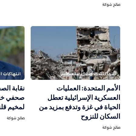
صالح شوكة
انتهاكات الاحتلال
فلسطيني
انتهاكات ال
الأمم المتحدة: العمليات
نقابة الص
العسكرية الإسرائيلية تعطل
صحفي خلال
الحياة في غزة وتدفع بمزيد من
لمخيم قلن
السكان للنزوح
صالح شوكة
صالح شوكة