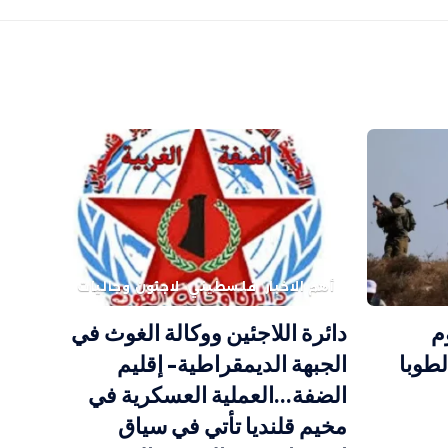
أهم الاخبار
فلسطيني
لاجئون وجاليات
وم
دائرة اللاجئين ووكالة الغوث في
طوبا
الجبهة الديمقراطية- إقليم
الضفة…العملية العسكرية في
مخيم قلنديا تأتي في سياق