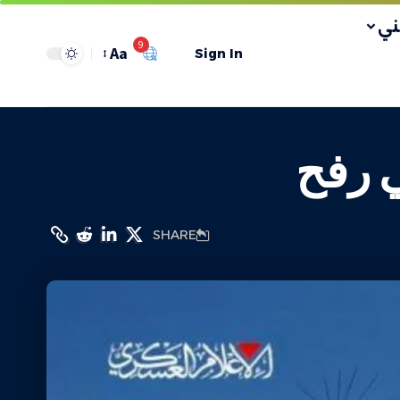
ي
9
Aa
Sign In
ي رفح
SHARE