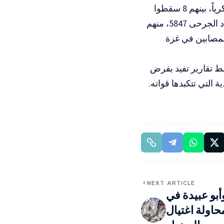
من جانب آخر، أعلن جيش الاحتلال أن عدد قتلاه منذ بدء الحرب بلغ 856 عسكرياً، بينهم 8 سقطوا
منذ استئناف العمليات العسكرية في 18 مارس/آذار الماضي، في حين بلغ عدد الجرحى 5847، منهم
المصابين في غزة
سط تقارير تفيد بفرض
 التي تتكبدها قواته.
NEXT ARTICLE
وأبو عبيدة في
اولة اغتيال