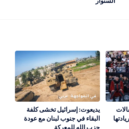
السنوار
في المواجهة
عربي
الات
يديعوت: إسرائيل تخشى كلفة
 وتؤكد ريادتها
البقاء في جنوب لبنان مع عودة
حزب الله للمعركة