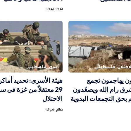
LOAI LOAI
احتلال
فلسطيني
أسرى
فلسطيني
 يهاجمون تجمع
هيئة الأسرى: تحديد أماكن
شرق رام الله ويصعّدون
29 معتقلاً من غزة في 
م بحق التجمعات البدوية
الاحتلال
صالح شوكة