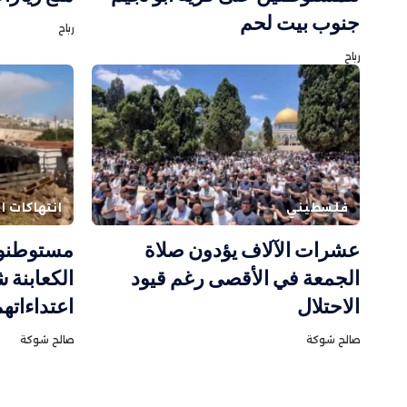
جنوب بيت لحم
رباح
رباح
فلسطيني
انتهاكات ال
عشرات الآلاف يؤدون صلاة
مستوطنون
الجمعة في الأقصى رغم قيود
الكعابنة 
الاحتلال
اعتداءاته
صالح شوكة
صالح شوكة