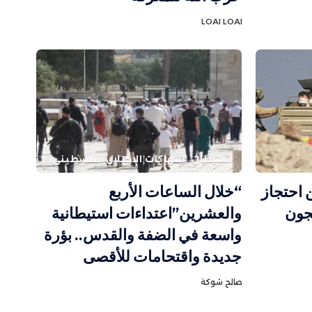
LOAI LOAI
استيطان
انتهاكات الاحتلال
فلسطيني
 احتجاز
“خلال الساعات الأربع
سجون
والعشرين”اعتداءات استيطانية
واسعة في الضفة والقدس.. بؤرة
جديدة واقتحامات للأقصى
صالح شوكة