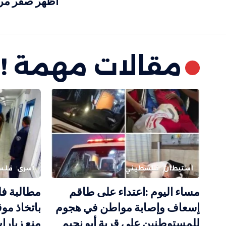
أظهر صفر مر
مقالات مهمة !
استيطان
فلسطيني
أسرى
فلس
مساء اليوم :اعتداء على طاقم
مطالبة فل
إسعاف وإصابة مواطن في هجوم
باتخاذ مو
للمستوطنين على قرية أبو نجيم
منع زيارا