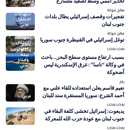
تحذير أممي وسط تصعيد متسارع
عربي
صالح شوكة
انتهاكات
تفجيرات وقصف إسرائيلي يطال بلدات
الاحتلال
جنوب لبنان
عربي
صالح شوكة
انتهاكات
توغل إسرائيلي في القنيطرة جنوب سوريا
الاحتلال
علوم
عربي
LOAI LOAI
وتكنولوجيا
بيئة
بسبب ارتفاع مستوى سطح البحر…باحث
ومناخ
في وكالة “ناسا” : غرق الإسكندرية ليس
عربي
أضحوكة
رباح
نعيم قاسم يعلن استعداده للقاء علني مع
أحمد الشرع: سوريا المستقرة سند للبنان
عربي
LOAI LOAI
في
يديعوت: إسرائيل تخشى كلفة البقاء في
المواجهة
جنوب لبنان مع عودة حزب الله للمعركة
عربي
LOAI LOAI