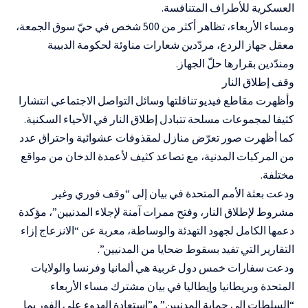
العسكرية للأطراف المتنافسة.
ومساء الأربعاء، تظاهر أكثر من 500 شخص في حيّ سوق الجمعة،
معقل جهاز الردع، مردّدين شعارات مناوئة لحكومة الدبيبة
ومندّدين بقرارها حلّ الجهاز.
وقف إطلاق النار
وأظهرت مقاطع فيديو تناقلتها وسائل التواصل الاجتماعي انتشارا
كثيفا لمجموعات مسلحة تتبادل إطلاق النار في الأحياء السكنية.
كما أظهرت صور تعرّض منازل لمقذوفات عشوائية واحتراق عدد
من المركبات المدنية، مع تصاعد كثيف لأعمدة الدخان من مواقع
مختلفة.
ودعت بعثة الأمم المتحدة في بيان إلى “وقف فوري وغير
مشروط لإطلاق النار، وفتح ممرات آمنة لإجلاء المدنيين”، مؤكدة
دعمها الكامل لجهود التهدئة والوساطة، معربة عن “الانزعاج إزاء
التقارير التي تفيد بسقوط ضحايا من المدنيين”.
ودعت سفارات خمس دول غربية هي ألمانيا وفرنسا والولايات
المتحدة وبريطانيا وإيطاليا في بيان مشترك مساء الأربعاء
“السلطات إلى حماية المدنيين” و”استعادة الهدوء على الفور بما