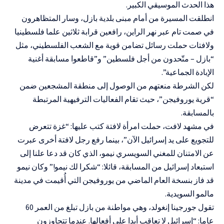
هذا الحدث الموسيقي الكبير.
انطلقت المسيرة من أمام مبنى بلدية بازل، وسار المتظاهرون
في صمت تام عبر نهر الراين، رافعين قرابة ثلاثين علما فلسطينيا
ولافتات حملت رسائل تضامن قوية مع الشعب الفلسطيني، مثل
“بازل – متّحدون من أجل فلسطين” و”قاطعوا مسابقة أغنية
الإبادة الجماعية”.
لكن الشرطة منعتهم من الوصول إلى منطقة المشجعين ضمن
“قرية يوروفيجن”، حيث تقام الفعاليات الترفيهية المرتبطة
بالمسابقة.
في مشهد لافت، حملت امرأة لافتة كتب عليها: “غزة تتعرض
للتجويع على يد إسرائيل الآن”، بينما رفع رجل لافتة أخرى عبرت
عن الامتنان للمغني السويسري نيمو، الذي كان قد دعا علنا إلى
استبعاد إسرائيل من المسابقة، قائلا: “شكرا لك نيمو!” وكان نيمو
قد فاز بنسخة العام الماضي من يوروفيجن التي أُقيمت في مدينة
مالمو السويدية.
تقول جورجينا إنغولد، وهي مواطنة من بازل تبلغ من العمر 60
عاما: “إسرائيل لا تعاقب أبدا على أفعالها. عندما تتجاوزون