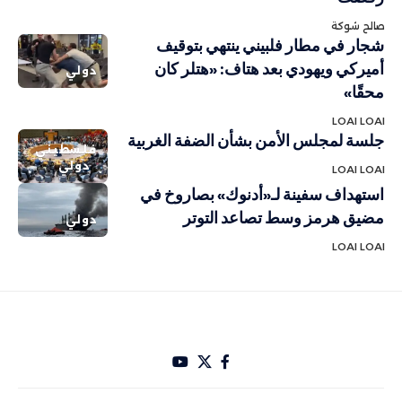
صالح شوكة
شجار في مطار فلبيني ينتهي بتوقيف
أميركي ويهودي بعد هتاف: «هتلر كان
دولي
محقًا»
LOAI LOAI
جلسة لمجلس الأمن بشأن الضفة الغربية
فلسطيني
دولي
LOAI LOAI
استهداف سفينة لـ«أدنوك» بصاروخ في
مضيق هرمز وسط تصاعد التوتر
دولي
LOAI LOAI