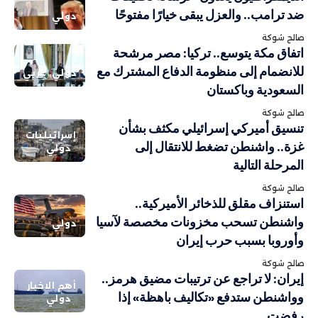
ضد ترامب.. والعزل يبقى خيارًا مفتوحًا
دولي
صالح شوكة
اتفاق مكة يتوسع.. تركيا: مصر مرشحة
للانضمام إلى منظومة الدفاع المشترك مع
دولي
عربي
السعودية وباكستان
صالح شوكة
تنسيق أميركي إسرائيلي مكثف بشأن
إسرائيليات
غزة.. واشنطن تضغط للانتقال إلى
دولي
المرحلة التالية
صالح شوكة
استنزاف مقلق للذخائر الأميركية..
واشنطن تسحب مخزونات مخصصة لآسيا
دولي
وأوروبا بسبب حرب إيران
صالح شوكة
إيران: لا تراجع عن ترتيبات مضيق هرمز..
أهم الاخبار
وواشنطن ستدفع «تكاليف باهظة» إذا
دولي
رفضت