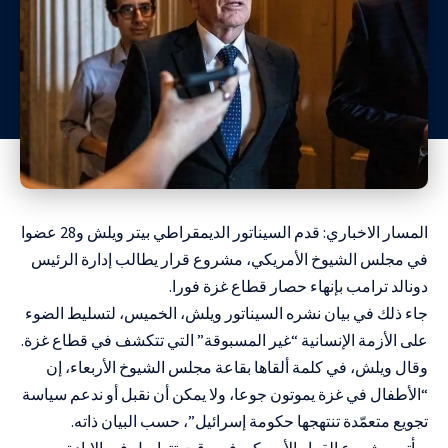
المسار الاخباري: قدم السيناتور الديمقراطي بيتر ويلش و28 عضوا
في مجلس الشيوخ الأمريكي، مشروع قرار يطالب إدارة الرئيس
دونالد ترامب بإنهاء حصار قطاع غزة فورا.
جاء ذلك في بيان نشره السيناتور ويلش، الخميس، لتسليط الضوء
على الأزمة الإنسانية “غير المسبوقة” التي تتكشف في قطاع غزة.
وقال ويلش، في كلمة ألقاها بقاعة مجلس الشيوخ الأربعاء، إن
“الأطفال في غزة يموتون جوعا، ولا يمكن أن نقبل أو ندعم سياسة
تجويع متعمّدة تنتهجها حكومة إسرائيل”، حسب البيان ذاته.
ويأتي مشروع القرار الأمريكي في وقت تتواصل فيه الإبادة