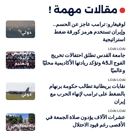
مقالات مهمة !
لوفيغارو: ترامب عاجز عن الحسم..
وإيران تستخدم هرمز كورقة ضغط
دولي
استراتيجية
LOAI LOAI
فلسطيني
جامعة القدس تطلق احتفالات تخريج
تربية
الفوج الـ45 وتؤكد ريادتها الأكاديمية محليًا
وتعليم
وعالميًا
LOAI LOAI
نقابات بريطانية تطالب حكومة برنهام
بالضغط على ترامب لإنهاء الحرب مع
دولي
إيران
LOAI LOAI
عشرات الآلاف يؤدون صلاة الجمعة في
الأقصى رغم قيود الاحتلال
فلسطيني