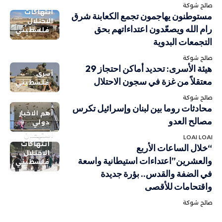
صالح شوكة
انتهاكات
مستوطنون يهاجمون تجمع الكعابنة شرق
الاحتلال
رام الله ويصعّدون اعتداءاتهم بحق
فلسطيني
التجمعات البدوية
صالح شوكة
هيئة الأسرى: تحديد أماكن احتجاز 29
أسرى
معتقلاً من غزة في سجون الاحتلال
فلسطيني
صالح شوكة
محادثات روما بين لبنان وإسرائيل تكرس
أهم الاخبار
مصالح العدو
دولي
استيطان
LOAI LOAI
انتهاكات
“خلال الساعات الأربع
الاحتلال
والعشرين”اعتداءات استيطانية واسعة
فلسطيني
في الضفة والقدس.. بؤرة جديدة
واقتحامات للأقصى
صالح شوكة