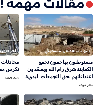
مقالات مهمة !
انتهاكات الاحتلال
فلسطيني
أهم الاخبار
مستوطنون يهاجمون تجمع
محادثات ر
الكعابنة شرق رام الله ويصعّدون
تكرس مصا
اعتداءاتهم بحق التجمعات البدوية
LOAI LOAI
صالح شوكة