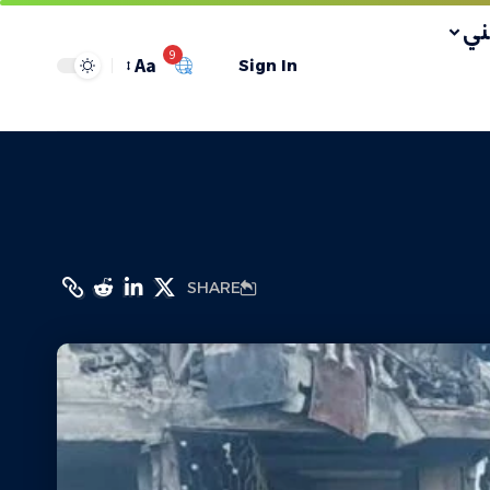
ي
9
Aa
Sign In
SHARE