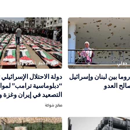
دولي
أهم الاخبار
تقارير ودراسات
وما بين لبنان وإسرائيل
دولة الاحتلال الإسرائيلي
لح العدو
“دبلوماسية ترامب” لموا
التصعيد في إيران وغزة 
صالح شوكة