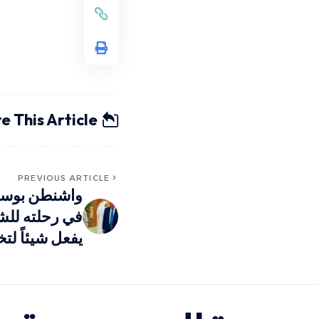
e This Article
PREVIOUS ARTICLE
واشنطن بوست:
في رحلته للش
يفعل شيئاً لت