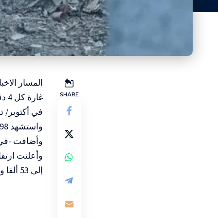
المسار الاخب
SHARE
غار
في أكتوبر/ تشر
واستشهد 98 فلسطينيا في قصف للاحتلال الإسرائيلي على قطاع غزة منذ فجر اليوم.
وأضافت -في بيان- أن الم
إلى 53 ألفا و119 شهيدا و120 ألفا و214 مصابا