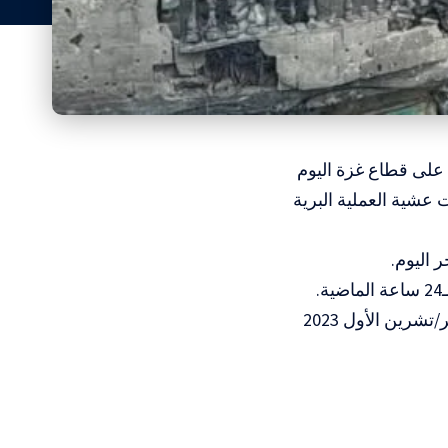
 على قطاع غزة اليوم
لت عشية العملية البرية
وأعلنت ارتفاع عدد ضحايا العدوان الإسرائيلي المتواصل منذ السابع من أكتوبر/تشرين الأول 2023