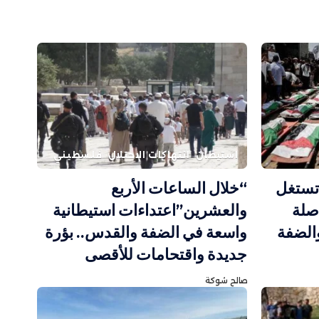
استيطان
انتهاكات الاحتلال
فلسطيني
 تستغل
“خلال الساعات الأربع
صلة
والعشرين”اعتداءات استيطانية
والضفة
واسعة في الضفة والقدس.. بؤرة
جديدة واقتحامات للأقصى
صالح شوكة