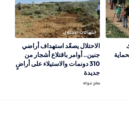
انتهاكات الاحتلال
الاحتلال يصعّد استهداف أراضي
حماية
جنين.. أوامر باقتلاع أشجار من
310 دونمات والاستيلاء على أراضٍ
جديدة
صالح شوكة