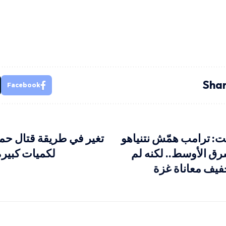
Shar
Facebook
 ترامب همّش نتنياهو
تغير في طريقة قتال حما
رق الأوسط.. لكنه لم
لكميات كبيرة
خفيف معاناة غزة