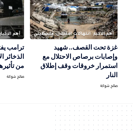
أهم الاخبار
انتهاكات الاحتلال
فلسطيني
أهم الاخبار
غزة تحت القصف.. شهيد
ترامب يفت
وإصابات برصاص الاحتلال مع
الذخائر ا
استمرار خروقات وقف إطلاق
من تأثيره
النار
صالح شوكة
صالح شوكة