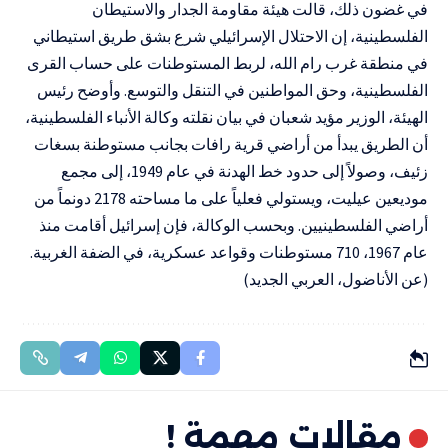
في غضون ذلك، قالت هيئة مقاومة الجدار والاستيطان
الفلسطينية، إن الاحتلال الإسرائيلي شرع بشق طريق استيطاني
في منطقة غرب رام الله، لربط المستوطنات على حساب القرى
الفلسطينية، وحق المواطنين في التنقل والتوسع. وأوضح رئيس
الهيئة، الوزير مؤيد شعبان في بيان نقلته وكالة الأنباء الفلسطينية،
أن الطريق يبدأ من أراضي قرية رافات بجانب مستوطنة بسغات
زئيف، وصولاً إلى حدود خط الهدنة في عام 1949، إلى مجمع
موديعين عيليت، ويستولي فعلياً على ما مساحته 2178 دونماً من
أراضي الفلسطينيين. وبحسب الوكالة، فإن إسرائيل أقامت منذ
عام 1967، 710 مستوطنات وقواعد عسكرية، في الضفة الغربية.
(عن الأناضول، العربي الجديد)
مقالات مهمة !