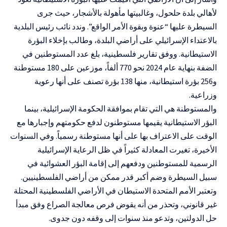
لأهالي بلدة حلحول، وغالبيتها مأهولة بالأشجار، حيث جرى
السيطرة عليها “عنوة وبقوة الأمر الواقع”. وندد نائب رئيس البلدية
بالاعتداء الإسرائيلي على أراضي البلدة، وطالب بإخلاء البؤرة
الاستيطانية. ووفق تقارير فلسطينية، بلغ عدد المستوطنين في
الضفة بنهاية عام 2024 نحو 770 ألفاً، موزعين على 180 مستوطنة
و256 بؤرة استيطانية، منها 138 بؤرة تصنف على أنها رعوية
وزراعية.
والمستوطنة هي التي تقام بموافقة الحكومة الإسرائيلية، بينما
البؤر الاستيطانية يقيمها مستوطنون لدفع حكومتهم وإجبارها مع
الوقت على الاعتراف بها على أنها مستوطنة رسمياً. وفي السنوات
الأخيرة، تغيرت المعادلة كثيراً في ظل الرعاية الإسرائيلية
الرسمية للمستوطنين ودفعهم إلى إقامة البؤر العشوائية في
سبيل السيطرة وضم أكبر قدر ممكن من أراضي الفلسطينيين.
وتعتبر الأمم المتحدة الاستيطان في الأراضي الفلسطينية المحتلة
غير قانوني، وتحذر من أنه يقوض فرص معالجة الصراع وفق مبدأ
حل الدولتين، وتدعو منذ سنوات إلى وقفه دون جدوى.