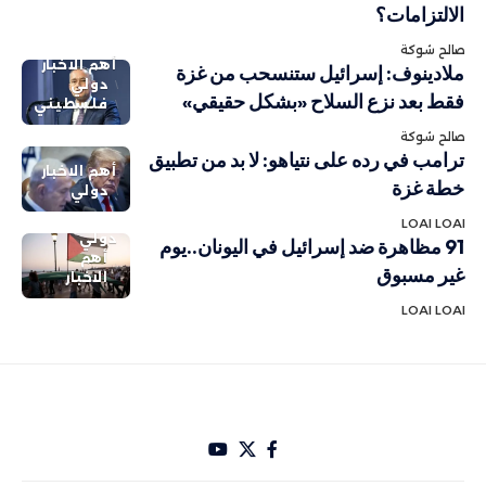
الالتزامات؟
صالح شوكة
أهم الاخبار
ملادينوف: إسرائيل ستنسحب من غزة
دولي
فقط بعد نزع السلاح «بشكل حقيقي»
فلسطيني
صالح شوكة
ترامب في رده على نتياهو: لا بد من تطبيق
أهم الاخبار
خطة غزة
دولي
LOAI LOAI
دولي
91 مظاهرة ضد إسرائيل في اليونان..يوم
أهم
غير مسبوق
الاخبار
LOAI LOAI