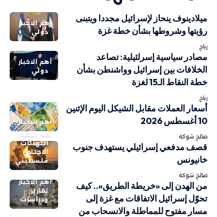
ميلادينوف ينحاز لإسرائيل مجددا ويتبنى
أهم الاخبار
رؤيتها وشروطها بشأن خطة غزة
دولي
رباح
مصادر سياسية إسرلئيلية: تصاعد
أهم الاخبار
الخلافات بين إسرائيل وواشنطن بشأن
دولي
خطة النقاط الـ15 لغزة
رباح
أسعار العملات مقابل الشيكل اليوم الإثنين
10 أغسطس 2026
أهم الاخبار
أهم الاخبار
صالح شوكة
انتهاكات
قصف مدفعي إسرائيلي يستهدف جنوب
الاحتلال
خانيونس
فلسطيني
صالح شوكة
أهم الاخبار
من الهدن إلى «خريطة الطريق».. كيف
تقارير
تحوّل إسرائيل الاتفاقات مع غزة إلى
ودراسات
مسار مفتوح للمماطلة والانسحاب من