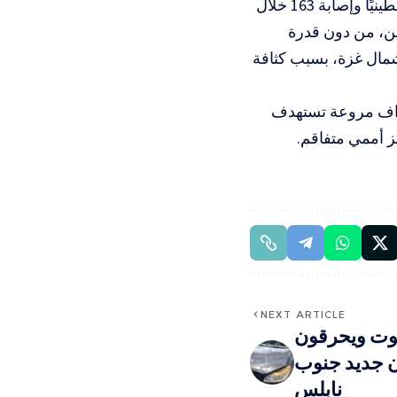
وتأتي هذه الجريمة بعد ساعات من إعلان وزارة الصحة عن استشهاد 79 فلسطينيًا وإصابة 163 خلال
يين، من دون قدرة
مال غزة، بسبب كثافة
نزاف مروعة تستهدف
ز أممي متفاقم.
NEXT ARTICLE
وت ويحرقون
ن جديد جنوب
نابلس