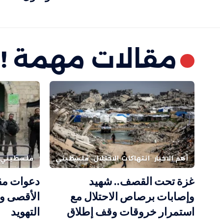
مقالات مهمة !
أهم الاخبار
انتهاكات الاحتلال
فلسطيني
فلسطيني
غزة تحت القصف.. شهيد
دعوات مق
وإصابات برصاص الاحتلال مع
الأقصى و
استمرار خروقات وقف إطلاق
التهويد