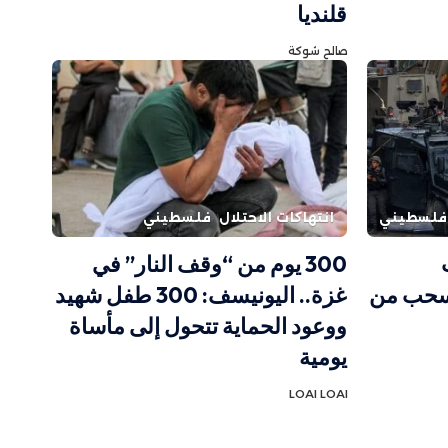
قلنديا
صالح شوكة
فلسطيني
انتهاكات الاحتلال
فلسطيني
300 يوم من “وقف النار” في
ينسحب من
غزة.. اليونيسف: 300 طفل شهيد
ووعود الحماية تتحول إلى مأساة
يومية
LOAI LOAI