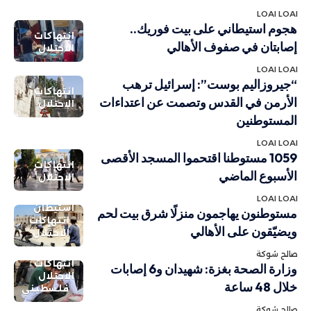
LOAI LOAI
هجوم استيطاني على بيت فوريك..
انتهاكات
إصابتان في صفوف الأهالي
الاحتلال
LOAI LOAI
“جيروزاليم بوست”: إسرائيل ترهب
انتهاكات
الأرمن في القدس وتصمت عن اعتداءات
الاحتلال
المستوطنين
LOAI LOAI
1059 مستوطنا اقتحموا المسجد الأقصى
انتهاكات
الأسبوع الماضي
الاحتلال
LOAI LOAI
استيطان
مستوطنون يهاجمون منزلًا شرق بيت لحم
انتهاكات
ويضيّقون على الأهالي
الاحتلال
صالح شوكة
انتهاكات
وزارة الصحة بغزة: شهيدان و6 إصابات
الاحتلال
خلال 48 ساعة
فلسطيني
صالح شوكة