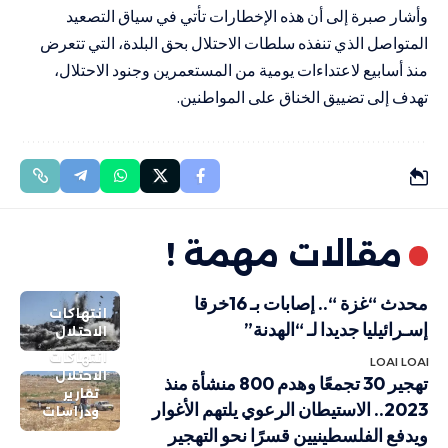
وأشار صبرة إلى أن هذه الإخطارات تأتي في سياق التصعيد
المتواصل الذي تنفذه سلطات الاحتلال بحق البلدة، التي تتعرض
منذ أسابيع لاعتداءات يومية من المستعمرين وجنود الاحتلال،
تهدف إلى تضييق الخناق على المواطنين.
مقالات مهمة !
محدث “غزة “.. إصابات بـ 16خرقا
انتهاكات
إسـرائيليا جديدا لـ “الهدنة”
الاحتلال
انتهاكات
LOAI LOAI
الاحتلال
تهجير 30 تجمعًا وهدم 800 منشأة منذ
تقارير
2023.. الاستيطان الرعوي يلتهم الأغوار
ودراسات
ويدفع الفلسطينيين قسرًا نحو التهجير