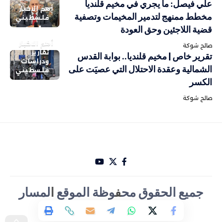
علي فيصل: ما يجري في مخيم قلنديا
أهم الاخبار
مخطط ممنهج لتدمير المخيمات وتصفية
فلسطيني
قضية اللاجئين وحق العودة
أهم الاخبار
صالح شوكة
تقارير
تقرير خاص | مخيم قلنديا.. بوابة القدس
ودراسات
الشمالية وعقدة الاحتلال التي عصيَت على
فلسطيني
الكسر
صالح شوكة
جميع الحقوق مح
ف
وظة الموقع
ا
لمسار
الأخباري تصميم Hakam