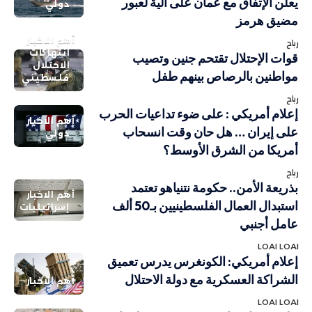
يعلن الإتفاق مع عمان على آلية لعبور
دولي
مضيق هرمز
أهم الاخبار
رباح
انتهاكات
قوات الإحتلال تقتحم جنين وتصيب
الاحتلال
مواطنين بالرصاص بينهم طفل
فلسطيني
رباح
إعلام أمريكي : على ضوء تداعيات الحرب
أهم الاخبار
على إيران … هل حان وقت انسحاب
دولي
أمريكا من الشرق الأوسط؟
رباح
بذريعة الأمن.. حكومة نتنياهو تعتمد
أهم الاخبار
استبدال العمال الفلسطينيين بـ50 ألف
إسرائيليات
عامل أجنبي
LOAI LOAI
إعلام أمريكي: الكونغرس يدرس تعميق
الشراكة العسكرية مع دولة الاحتلال
أهم الاخبار
LOAI LOAI