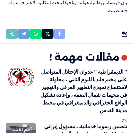
بأن فرنسا، بريطانيا، هولندا وبلجيكا تبحث إمكانية الاعتراف بدولة
فلسطينية.
مقالات مهمة !
فلسطيني
” الديمقراطية ” عدوان الإحتلال المتواصل
أهم
على مخيم قلنديا لليوم الثاني ، محاولة
الاخبار
لاستنساخ نموذج التطهير العرقي والتهجير
في مخيمات شمال الضفة ، وإعادة تشكيل
الواقع الجغرافي والديمغرافي في محيط
مدينة القدس
رباح
تتضمن رسوما خدماتية…مسؤول إيراني
أهم الاخبار