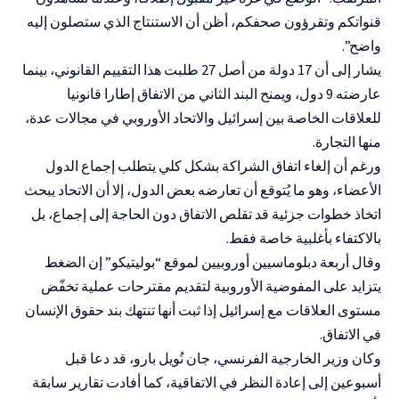
قنواتكم وتقرؤون صحفكم، أظن أن الاستنتاج الذي ستصلون إليه
واضح”.
يشار إلى أن 17 دولة من أصل 27 طلبت هذا التقييم القانوني، بينما
عارضته 9 دول، ويمنح البند الثاني من الاتفاق إطارا قانونيا
للعلاقات الخاصة بين إسرائيل والاتحاد الأوروبي في مجالات عدة،
منها التجارة.
ورغم أن إلغاء اتفاق الشراكة بشكل كلي يتطلب إجماع الدول
الأعضاء، وهو ما يُتوقع أن تعارضه بعض الدول، إلا أن الاتحاد يبحث
اتخاذ خطوات جزئية قد تقلص الاتفاق دون الحاجة إلى إجماع، بل
بالاكتفاء بأغلبية خاصة فقط.
وقال أربعة دبلوماسيين أوروبيين لموقع “بوليتيكو” إن الضغط
يتزايد على المفوضية الأوروبية لتقديم مقترحات عملية تخفّض
مستوى العلاقات مع إسرائيل إذا ثبت أنها تنتهك بند حقوق الإنسان
في الاتفاق.
وكان وزير الخارجية الفرنسي، جان نُويل بارو، قد دعا قبل
أسبوعين إلى إعادة النظر في الاتفاقية، كما أفادت تقارير سابقة