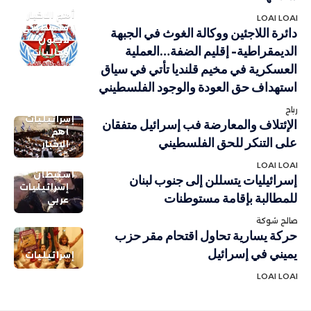
أهم الاخبار
LOAI LOAI
فلسطيني
دائرة اللاجئين ووكالة الغوث في الجبهة
لاجئون
الديمقراطية- إقليم الضفة…العملية
وجاليات
العسكرية في مخيم قلنديا تأتي في سياق
استهداف حق العودة والوجود الفلسطيني
رباح
إسرائيليات
الإئتلاف والمعارضة فب إسرائيل متفقان
أهم
على التنكر للحق الفلسطيني
الاخبار
LOAI LOAI
استيطان
إسرائيليات يتسللن إلى جنوب لبنان
إسرائيليات
للمطالبة بإقامة مستوطنات
عربي
صالح شوكة
حركة يسارية تحاول اقتحام مقر حزب
يميني في إسرائيل
إسرائيليات
LOAI LOAI