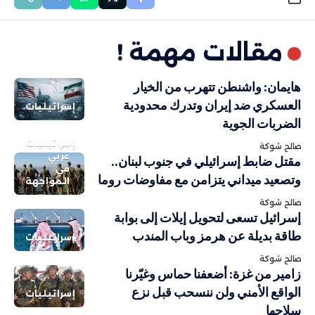
مقالات مهمة !
هايمان: واشنطن تتهرب من الخيار
العسكري ضد إيران وتدرك محدودية
إسرائيليات
الضربات الجوية
إسرائيليات
صالح شوكة
عربي
مقتل ضابط إسرائيلي في جنوب لبنان..
في
وتصعيد ميداني يتزامن مع مفاوضات روما
المواجهة
صالح شوكة
إسرائيل تسعى لتحويل إيلات إلى بوابة
طاقة بديلة عن هرمز وباب المندب
إسرائيليات
صالح شوكة
زامير من غزة: أضعفنا حماس وغيّرنا
الواقع الأمني ولن ننسحب قبل نزع
إسرائيليات
سلاحها