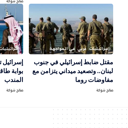
صالح شوكة
إسرائيليات
عربي
في المواجهة
إسرائيليات
مقتل ضابط إسرائيلي في جنوب
إسرائيل ت
لبنان.. وتصعيد ميداني يتزامن مع
بوابة طاق
مفاوضات روما
المندب
صالح شوكة
صالح شوكة