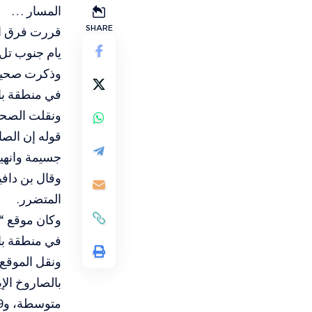
المسار …
SHARE
قررت فرق الط
يام جنوب تل 
في منطقة با
ونقلت الصحيف
قوله إن الص
جسيمة وانهيا
وقال بن دافي
المتضرر.
في منطقة بات يام، فيما أكد إ
متوسطة، و89 في حالة طفيفة.