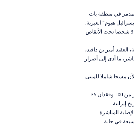
لمدمر في منطقة بات
سرائيل هيوم” العبرية.
وذكرت صحيفة “يديعوت أحرونوت” أن تقديرات الجبهة الداخلية تفيد بوجود 35 شخصا تحت الأنقاض
العقيد أمير بن دافيد،
شر، ما أدى إلى أضرار
آن مسحا شاملا للمبنى
وكان موقع “واينت” العبري، أفاد اليوم الأحد، بمقتل 4 مستوطنين وإصابة أكثر من 100 وفقدان 35
دد المصابين في الإصابة المباشرة
حالة خطيرة، وسبعة في حالة