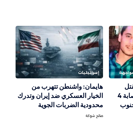
واجهة
إسرائيليات
تل
هايمان: واشنطن تتهرب من
ضابط وجندي احتياط وإصابة 4
الخيار العسكري ضد إيران وتدرك
جنوب
محدودية الضربات الجوية
صالح شوكة