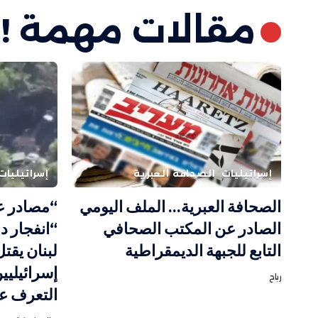
مقالات مهمة !
إسرائيليات
الصحافة العبرية
إسرائيليات
الصحافة العبرية… الملف اليومي
“مصادر ع
الصادر عن المكتب الصحافي
“انفجار 
التابع للجبهة الديمقراطية
لبنان يقتل
إسرائيليين
رباح
التعرف عل