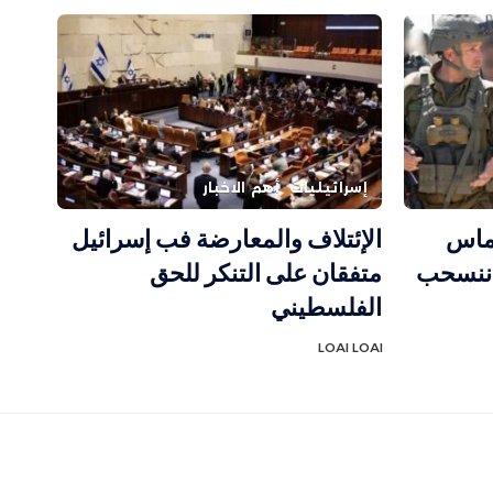
إسرائيليات
أهم الاخبار
حماس
الإئتلاف والمعارضة فب إسرائيل
ن ننسحب
متفقان على التنكر للحق
الفلسطيني
LOAI LOAI