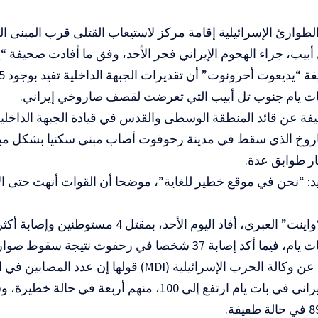
وارئ الإسرائيلية إقامة مركز لاستيعاب القتلى قرب المبنى ا
أبيب، جراء الهجوم الإيراني فجر الأحد، وفق ما أفادت صحيفة “ي
ت يام جنوب تل أبيب التي تعرضت لقصف صاروخي إيراني.
ة عن قائد المنطقة الوسطى والقدس في قيادة الجبهة الداخلية، 
اروخ الذي سقط في مدينة رحوفوت أصاب مبنى سكنيا بشكل مبا
ر طوابق عدة.
د: “نحن في موقع خطير للغاية”، موضحا أن القوات أنهت حتى ال
صابة 37 شخصا في رحفوت نتيجة سقوط صواريخ إيرانية.
ونقل الموقع عن وكالة الحرب الإسرائيلية (MDI) قولها إن ع
بالصاروخ الإيراني في بات يام ارتفع إلى 100، منهم أربعة في 