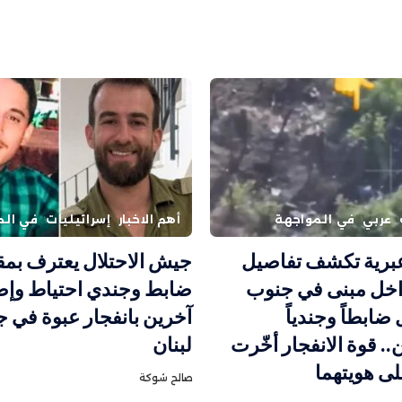
عربي
في المواجهة
أهم الاخبار
إسرائيليات
في الم
برية تكشف تفاصيل
جيش الاحتلال يعترف بمق
داخل مبنى في جنوب
 ضابطاً وجندياً
آخرين بانفجار عبوة في 
.. قوة الانفجار أخّرت
لبنان
ى هويتهما
صالح شوكة