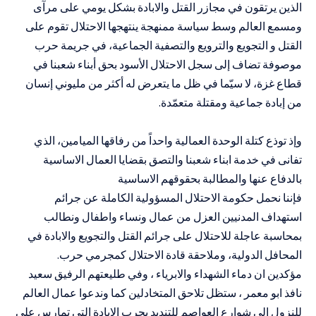
الذين يرتقون في مجازر القتل والابادة بشكل يومي على مرآى
ومسمع العالم وسط سياسة ممنهجة ينتهجها الاحتلال تقوم على
القتل و التجويع والترويع والتصفية الجماعية، في جريمة حرب
موصوفة تضاف إلى سجل الاحتلال الأسود بحق أبناء شعبنا في
قطاع غزة، لا سيّما في ظل ما يتعرض له أكثر من مليوني إنسان
من إبادة جماعية ومقتلة متعمّدة.
وإذ توذع كتلة الوحدة العمالية واحداً من رفاقها الميامين، الذي
تفانى في خدمة ابناء شعبنا والتصق بقضايا العمال الاساسية
بالدفاع عنها والمطالبة بحقوقهم الاساسية
فإننا نحمل حكومة الاحتلال المسؤولية الكاملة عن جرائم
استهداف المدنيين العزل من عمال ونساء واطفال ونطالب
بمحاسبة عاجلة للاحتلال على جرائم القتل والتجويع والابادة في
المحافل الدولية، وملاحقة قادة الاحتلال كمجرمي حرب.
مؤكدين ان دماء الشهداء والابرياء ، وفي طليعتهم الرفيق سعيد
نافذ ابو معمر ، ستظل تلاحق المتخادلين كما وندعوا عمال العالم
للنزول الى شوارع العواصم للتنديد بحرب الابادة التي تمارس على