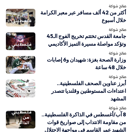
صالح شوكة
أكثر من 42 ألف مسافر عبر معبر الكرامة
خلال أسبوع
فلسطيني
صالح شوكة
جامعة القدس تختتم تخريج الفوج الـ45
وتؤكد مواصلة مسيرة التميز الأكاديمي
فلسطيني
صالح شوكة
انتهاكات
وزارة الصحة بغزة: شهيدان و6 إصابات
الاحتلال
خلال 48 ساعة
فلسطيني
صالح شوكة
أبرز عناوين الصحف الفلسطينية..
اعتداءات المستوطنين وقلنديا تتصدر
فلسطيني
المشهد
صالح شوكة
فلسطيني
8 آب/أغسطس في الذاكرة الفلسطينية..
من
من مقاومة الانتداب إلى صواريخ قوات
الذاكرة
الشهيد عمر القاسم في مواجهة الاحتلال