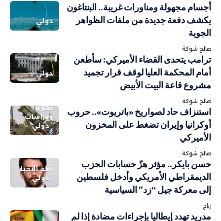
أجسام مجهولة ومناورات غريبة.. البنتاغون
يكشف دفعة جديدة من ملفات الظواهر
دولي
الجوية
صالح شوكة
ترامب يتحدى القضاء الأميركي: سأطعن
أمام المحكمة العليا لوقف قرار تجميد
دولي
مشروع قاعة البيت الأبيض
صالح شوكة
تقارير
استنزاف حاد لصواريخ «باتريوت».. حروب
ودراسات
أوكرانيا وإيران تضغط على المخزون
دولي
الأميركي
صالح شوكة
حسن بايكر.. مؤثر هزّ حسابات الحزب
أهم الاخبار
الديمقراطي الأمريكي وأدخل فلسطين
دولي
إلى معركة جيل “زد” السياسية
رباح
مدريد تهدد إيطاليا بإجراءات مضادة إذا لم