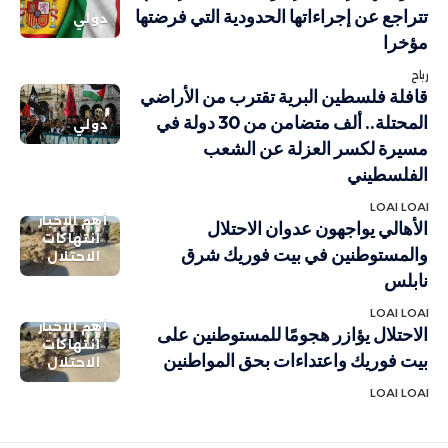
تتراجع عن إجراءاتها الحدودية التي فرضتها
دولي
مؤخرا
رباح
قافلة فلسطين البرية تقترب من الأراضي
المحتلة.. ألف متضامن من 30 دولة في
دولي
مسيرة لكسر العزلة عن الشعب
الفلسطيني
LOAI LOAI
أهم الاخبار
الأهالي يواجهون عدوان الاحتلال
انتهاكات
والمستوطنين في بيت فوريك شرق
الاحتلال
نابلس
LOAI LOAI
أهم الاخبار
الاحتلال يؤازر هجومًا للمستوطنين على
انتهاكات
بيت فوريك واعتداءات بحق المواطنين
الاحتلال
LOAI LOAI