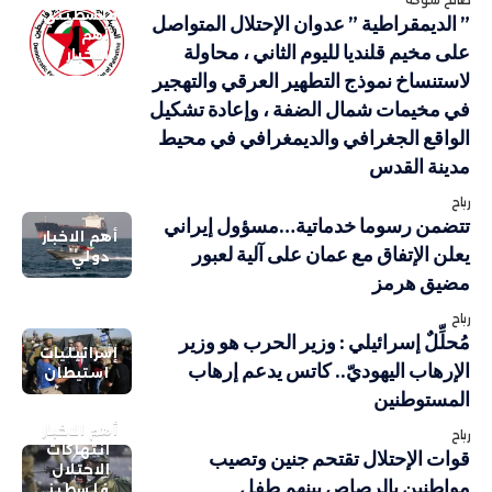
فلسطيني
” الديمقراطية ” عدوان الإحتلال المتواصل
أهم
على مخيم قلنديا لليوم الثاني ، محاولة
الاخبار
لاستنساخ نموذج التطهير العرقي والتهجير
في مخيمات شمال الضفة ، وإعادة تشكيل
الواقع الجغرافي والديمغرافي في محيط
مدينة القدس
رباح
تتضمن رسوما خدماتية…مسؤول إيراني
أهم الاخبار
يعلن الإتفاق مع عمان على آلية لعبور
دولي
مضيق هرمز
رباح
مُحلِّلٌ إسرائيلي : وزير الحرب هو وزير
إسرائيليات
الإرهاب اليهوديّ.. كاتس يدعم إرهاب
استيطان
المستوطنين
أهم الاخبار
رباح
انتهاكات
قوات الإحتلال تقتحم جنين وتصيب
الاحتلال
مواطنين بالرصاص بينهم طفل
فلسطيني