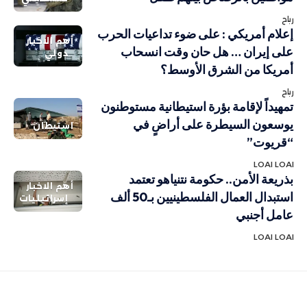
رباح
إعلام أمريكي : على ضوء تداعيات الحرب
أهم الاخبار
على إيران … هل حان وقت انسحاب
دولي
أمريكا من الشرق الأوسط؟
رباح
تمهيداً لإقامة بؤرة استيطانية مستوطنون
يوسعون السيطرة على أراضٍ في
استيطان
“قريوت”
LOAI LOAI
بذريعة الأمن.. حكومة نتنياهو تعتمد
أهم الاخبار
استبدال العمال الفلسطينيين بـ50 ألف
إسرائيليات
عامل أجنبي
LOAI LOAI