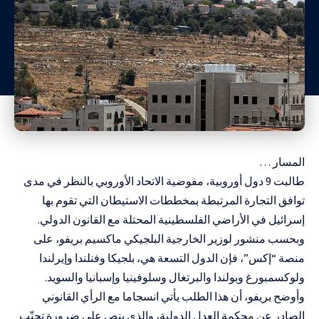
المسار …
طالبت 9 دول أوروبية، مفوضية الاتحاد الأوروبي بالنظر في مدى
توافق التجارة المرتبطة بمخططات الاستيطان التي تقوم بها
إسرائيل في الأراضي الفلسطينية المحتلة مع القانون الدولي.
وبحسب منشور لوزير الخارجية البلجيكي ماكسيم بريفو، على
منصة “إكس”، فإن الدول التسعة هي، بلجيكا وفنلندا وإيرلندا
ولوكسمبورغ وبولندا والبرتغال وسلوفينيا وإسبانيا والسويد.
وأوضح بريفو، أن هذا الطلب يأتي انسجاما مع الرأي القانوني
الصادر عن محكمة العدل الدولية، والذي ينص على ضرورة تجنّب