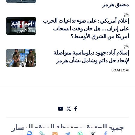
مضيق هرمز
رباح
إعلام أمريكي : على ضوء تداعيات الحرب
أهم الاخبار
على إيران … هل حان وقت انسحاب
دولي
أمريكا من الشرق الأوسط؟
رباح
إسلام آباد: جهود دبلوماسية متواصلة
لإيجاد حل دائم وشامل بشأن هرمز
دولي
LOAI LOAI
جميع الحقوق مح
ف
وظة الموقع
ا
لمسار