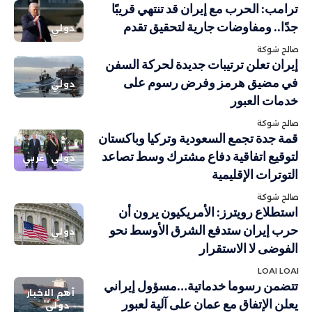
ترامب: الحرب مع إيران قد تنتهي قريبًا
جدًا.. ومفاوضات جارية لتحقيق تقدم
دولي
صالح شوكة
إيران تعلن ترتيبات جديدة لحركة السفن
في مضيق هرمز وفرض رسوم على
دولي
خدمات العبور
صالح شوكة
قمة جدة تجمع السعودية وتركيا وباكستان
لتوقيع اتفاقية دفاع مشترك وسط تصاعد
دولي
عربي
التوترات الإقليمية
صالح شوكة
استطلاع رويترز: الأمريكيون يرون أن
حرب إيران ستدفع الشرق الأوسط نحو
دولي
الفوضى لا الاستقرار
LOAI LOAI
تتضمن رسوما خدماتية…مسؤول إيراني
أهم الاخبار
يعلن الإتفاق مع عمان على آلية لعبور
دولي